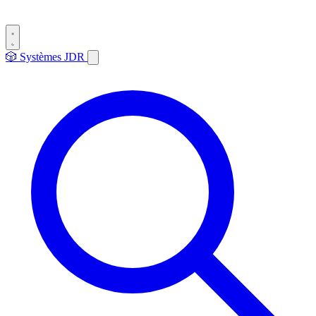
🎲
Systèmes
JDR