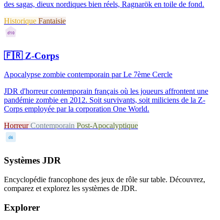
des sagas, dieux nordiques bien réels, Ragnarök en toile de fond.
Historique
Fantaisie
d10
🇫🇷
Z-Corps
Apocalypse zombie contemporain par Le 7ème Cercle
JDR d'horreur contemporain français où les joueurs affrontent une
pandémie zombie en 2012. Soit survivants, soit miliciens de la Z-
Corps employée par la corporation One World.
Horreur
Contemporain
Post-Apocalyptique
d6
Systèmes JDR
Encyclopédie francophone des jeux de rôle sur table. Découvrez,
comparez et explorez les systèmes de JDR.
Explorer