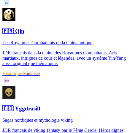
d6
🇫🇷
Qin
Les Royaumes Combattants de la Chine antique
JDR français dans la Chine des Royaumes Combattants. Arts
martiaux, intrigues de cour et légendes, avec un système Yin/Yang
aussi original que thématique.
Historique
Fantaisie
d10
🇫🇷
Yggdrasill
Sagas nordiques et mythologie viking
JDR français de viking-fantasy par le 7ème Cercle. Héros dignes