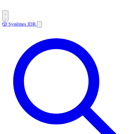
🎲
Systèmes
JDR