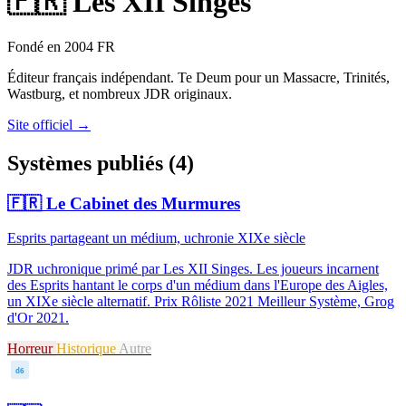
🇫🇷
Les XII Singes
Fondé en 2004
FR
Éditeur français indépendant. Te Deum pour un Massacre, Trinités,
Wastburg, et nombreux JDR originaux.
Site officiel →
Systèmes publiés (4)
🇫🇷
Le Cabinet des Murmures
Esprits partageant un médium, uchronie XIXe siècle
JDR uchronique primé par Les XII Singes. Les joueurs incarnent
des Esprits hantant le corps d'un médium dans l'Europe des Aigles,
un XIXe siècle alternatif. Prix Rôliste 2021 Meilleur Système, Grog
d'Or 2021.
Horreur
Historique
Autre
d6