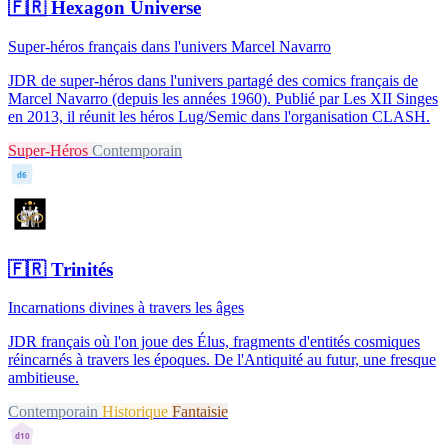
🇫🇷
Hexagon Universe
Super-héros français dans l'univers Marcel Navarro
JDR de super-héros dans l'univers partagé des comics français de
Marcel Navarro (depuis les années 1960). Publié par Les XII Singes
en 2013, il réunit les héros Lug/Semic dans l'organisation CLASH.
Super-Héros
Contemporain
d6
🇫🇷
Trinités
Incarnations divines à travers les âges
JDR français où l'on joue des Élus, fragments d'entités cosmiques
réincarnés à travers les époques. De l'Antiquité au futur, une fresque
ambitieuse.
Contemporain
Historique
Fantaisie
d10