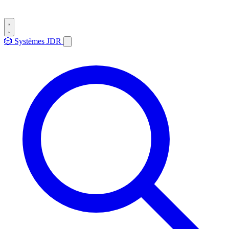
🎲
Systèmes
JDR