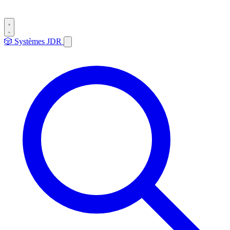
🎲
Systèmes
JDR