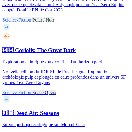
avec des enquêtes dans un LA dystopique et un Year Zero Engine
adapté. Double ENnie d'or 2023.
Science-Fiction
Polar / Noir
d6
d12
🇸🇪
Coriolis: The Great Dark
Exploration et intrigues aux confins d'un horizon perdu
Nouvelle édition du JDR SF de Free League. Exploration,
archéologie pulp et plongée en eaux profondes dans un univers SF
grittier. Year Zero Engine.
Science-Fiction
Space Opera
d6
🇮🇹
Dead Air: Seasons
Survie post-apo écologique sur Monad Echo