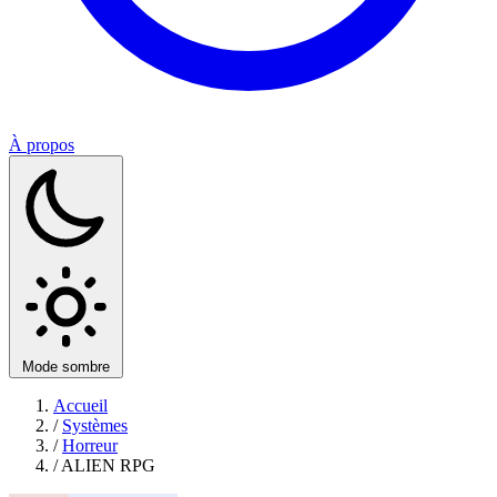
À propos
Mode sombre
Accueil
/
Systèmes
/
Horreur
/
ALIEN RPG