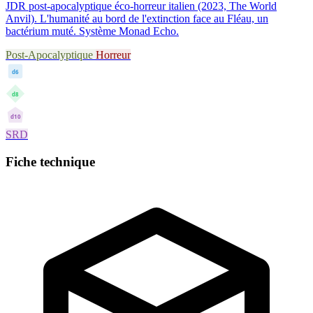
JDR post-apocalyptique éco-horreur italien (2023, The World
Anvil). L'humanité au bord de l'extinction face au Fléau, un
bactérium muté. Système Monad Echo.
Post-Apocalyptique
Horreur
d6
d8
d10
SRD
Fiche technique