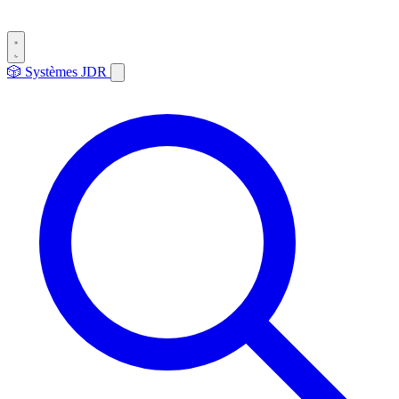
🎲
Systèmes
JDR