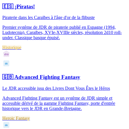
🇪🇸
¡Piratas!
Piraterie dans les Caraïbes à l'âge d'or de la flibuste
Premier système de JDR de piraterie publié en Espagne (1994,
Ludotecnia). Caraïbes, XVIe-XVIIIe siècles, résolution 2d10 roll-
under. Classique basque épuisé.
Historique
d10
d6
🇬🇧
Advanced Fighting Fantasy
Le JDR accessible issu des Livres Dont Vous Êtes le Héros
Advanced Fighting Fantasy est un système de JDR simple et
accessible dérivé de la gamme Fighting Fantasy, porte d'entrée
historique vers le JDR en Grande-Bretagne.
Heroic Fantasy
d6