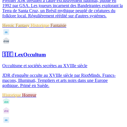
Premier JDR brésilien à cadre exclusivement national, publié en
1992 par GSA. Les joueurs incarnent des Bandeirantes explorant la
Terra de Santa Cruz, un Brésil mythique peuplé de créatures du
folklore local. Régulièrement réédité sur d'autres systèmes.
Heroic Fantasy
Historique
Fantaisie
d6
d100
🇸🇪
LexOccultum
Occultisme et sociétés secrètes au XVIIIe siècle
JDR d'enquête occulte au XVIIIe siècle par RiotMinds. Francs-
maçons, Illuminati, Templiers et arts noirs dans une Europe
gothique. Primé en Suède.
Historique
Horreur
d20
d10
d6