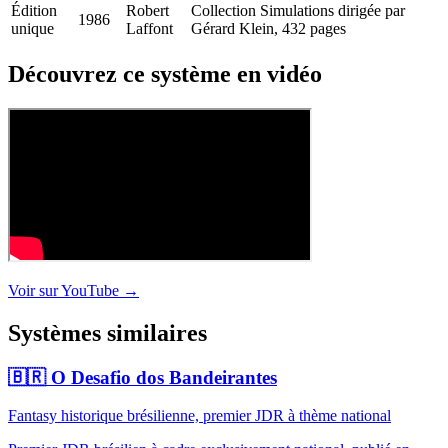
Édition
Robert
Collection Simulations dirigée par
1986
unique
Laffont
Gérard Klein, 432 pages
Découvrez ce système en vidéo
Voir sur YouTube →
Systèmes similaires
🇧🇷
O Desafio dos Bandeirantes
Fantasy historique brésilienne, premier JDR à thème national