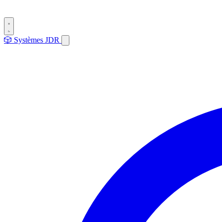
🎲
Systèmes
JDR