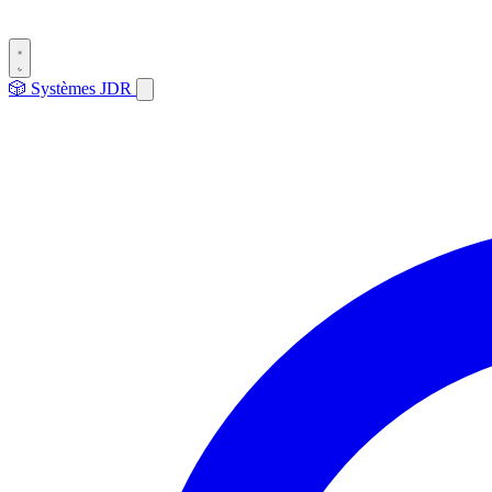
🎲
Systèmes
JDR