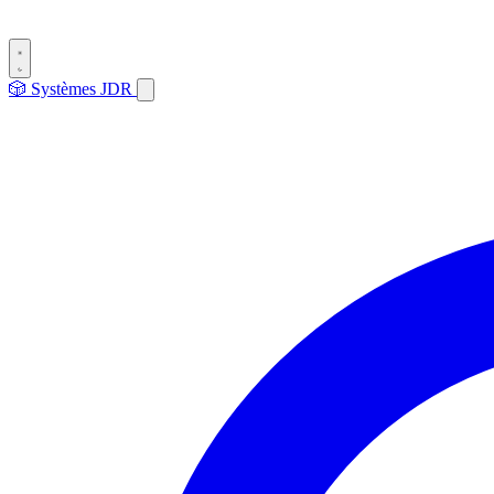
🎲
Systèmes
JDR