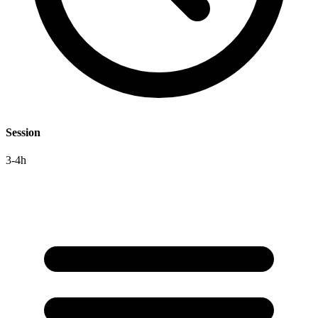
Session
3-4h