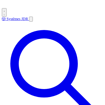
🎲
Systèmes
JDR