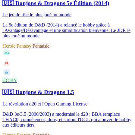
🇺🇸
Donjons & Dragons 5e Édition (2014)
Le jeu de rôle le plus joué au monde
La 5e édition de D&D (2014) a relancé le hobby grâce à
l'Avantage/Désavantage et une simplification bienvenue. Le JDR le
plus joué au monde.
Heroic Fantasy
Fantaisie
d20
d4
d6
CC BY
🇺🇸
Donjons & Dragons 3.5
La révolution d20 et l'Open Gaming License
D&D 3e/3.5 (2000/2003) a modernisé le d20 : BBA remplace
THAC0, compétences, dons, et surtout l'OGL qui a ouvert le hobby
aux éditeurs tiers.