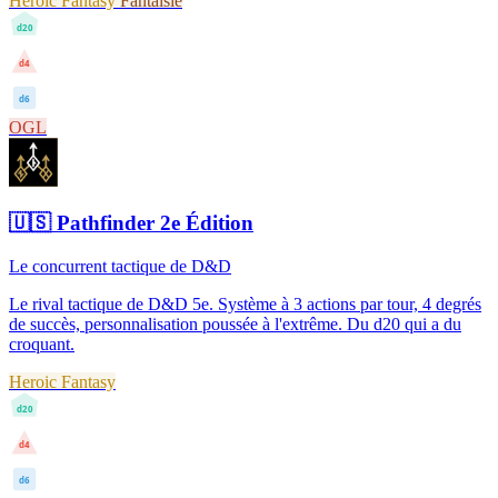
Heroic Fantasy
Fantaisie
d20
d4
d6
OGL
🇺🇸
Pathfinder 2e Édition
Le concurrent tactique de D&D
Le rival tactique de D&D 5e. Système à 3 actions par tour, 4 degrés
de succès, personnalisation poussée à l'extrême. Du d20 qui a du
croquant.
Heroic Fantasy
d20
d4
d6