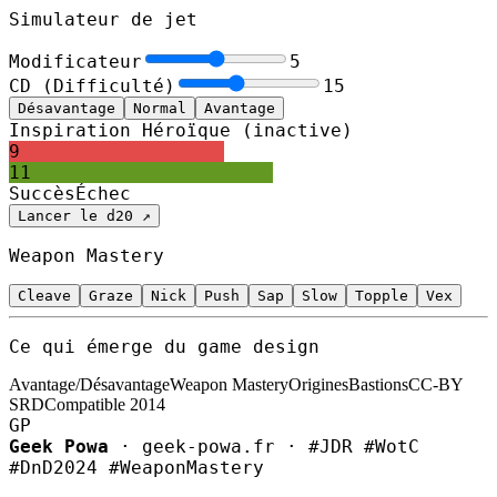
Simulateur de jet
Modificateur
5
CD (Difficulté)
15
Désavantage
Normal
Avantage
Inspiration Héroïque
(inactive)
9
11
Succès
Échec
Lancer le d20 ↗
Weapon Mastery
Cleave
Graze
Nick
Push
Sap
Slow
Topple
Vex
Ce qui émerge du game design
Avantage/Désavantage
Weapon Mastery
Origines
Bastions
CC-BY
SRD
Compatible 2014
GP
Geek Powa
· geek-powa.fr · #JDR #WotC
#DnD2024 #WeaponMastery