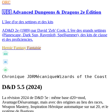
ORC
🇺🇸
Advanced Dungeons & Dragons 2e Édition
L'âge d'or des settings et des kits
AD&D 2e (1989) par David 'Zeb' Cook. L'ère des grands settings
(Planescape, Dark Sun, Ravenloft, Spelljammer), des kits de classe
et des proficiencies.
Heroic Fantasy
Fantaisie
d20
d6
d8
Chronique JDR
Mécanique
Wizards of the Coast
D&D 5.5 (2024)
La révision 2024 de D&D 5e : même base d20+mod,
Avantage/Désavantage, mais avec des origines au lieu des races,
Weapon Mastery, Inspiration Héroïque automatique sur nat 20, et le
système de Bastions.