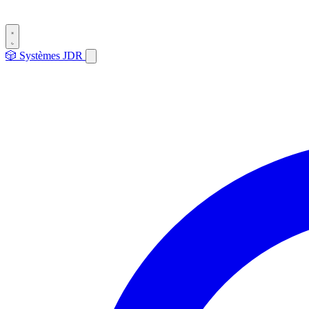
🎲
Systèmes
JDR