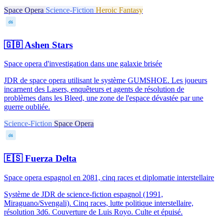
Space Opera
Science-Fiction
Heroic Fantasy
d6
🇬🇧
Ashen Stars
Space opera d'investigation dans une galaxie brisée
JDR de space opera utilisant le système GUMSHOE. Les joueurs
incarnent des Lasers, enquêteurs et agents de résolution de
problèmes dans les Bleed, une zone de l'espace dévastée par une
guerre oubliée.
Science-Fiction
Space Opera
d6
🇪🇸
Fuerza Delta
Space opera espagnol en 2081, cinq races et diplomatie interstellaire
Système de JDR de science-fiction espagnol (1991,
Miraguano/Svengali). Cinq races, lutte politique interstellaire,
résolution 3d6. Couverture de Luis Royo. Culte et épuisé.