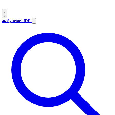
🎲
Systèmes
JDR