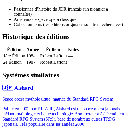
Passionnés d’histoire du JDR français (un pionnier à
connaître)
Amateurs de space opera classique
Collectionneurs (les éditions originales sont très recherchées)
Historique des éditions
Édition
Année
Éditeur
Notes
1ère Édition
1984
Robert Laffont
—
2e Édition
1987
Robert Laffont
—
Systèmes similaires
🇯🇵
Alshard
Space opera mythologique, matrice du Standard RPG System
Publié en 2002 par F.E.A.R., Alshard est un space opera japonais
mêlant mythologie et haute technologie. Son moteur a été étendu en
Standard RPG System (SRS), base de nombreux autres TRPG
japonais. Très populaire dans les années 2000.