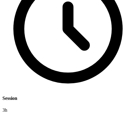
Session
3h