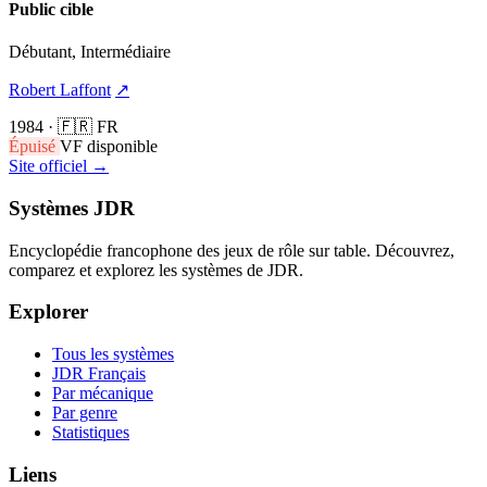
Public cible
Débutant, Intermédiaire
Robert Laffont
↗
1984
·
🇫🇷 FR
Épuisé
VF disponible
Site officiel →
Systèmes JDR
Encyclopédie francophone des jeux de rôle sur table. Découvrez,
comparez et explorez les systèmes de JDR.
Explorer
Tous les systèmes
JDR Français
Par mécanique
Par genre
Statistiques
Liens