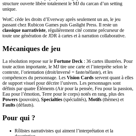
structure ouverte libère totalement le MJ du carcan d’un setting
unique.
WotC cède les droits d’Everway après seulement un an, le jeu
passant chez Rubicon Games puis Gaslight Press. Il reste un
classique narrativiste
, régulièrement cité comme précurseur de
toute une génération de JDR à cartes et à narration collaborative.
Mécaniques de jeu
La résolution repose sur le
Fortune Deck
: 36 cartes illustrées. Pour
toute action importante, le MJ tire une carte et l’interprète selon le
contexte, l’orientation (droit/inversé = faste/néfaste), et les
compétences du personnage. Les
Vision Cards
servent quant à elles
de support visuel pour décrire l’univers. Les personnages sont
définis par quatre Éléments (Air pour la pensée, Feu pour la passion,
Eau pour l’émotion, Terre pour le corps) notés en rang, plus des
Powers
(pouvoirs),
Specialties
(spécialités),
Motifs
(thèmes) et
Faults
(défauts).
Pour qui ?
Rôlistes narrativistes qui aiment l’interprétation et la