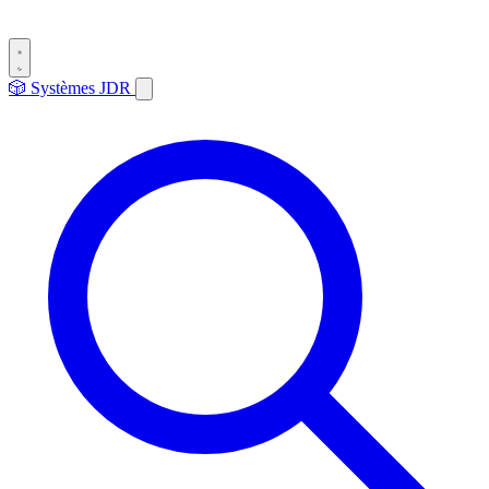
🎲
Systèmes
JDR