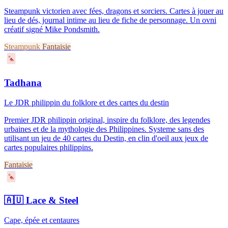
Steampunk victorien avec fées, dragons et sorciers. Cartes à jouer au
lieu de dés, journal intime au lieu de fiche de personnage. Un ovni
créatif signé Mike Pondsmith.
Steampunk
Fantaisie
♠
Tadhana
Le JDR philippin du folklore et des cartes du destin
Premier JDR philippin original, inspire du folklore, des legendes
urbaines et de la mythologie des Philippines. Systeme sans des
utilisant un jeu de 40 cartes du Destin, en clin d'oeil aux jeux de
cartes populaires philippins.
Fantaisie
♠
🇦🇺
Lace & Steel
Cape, épée et centaures