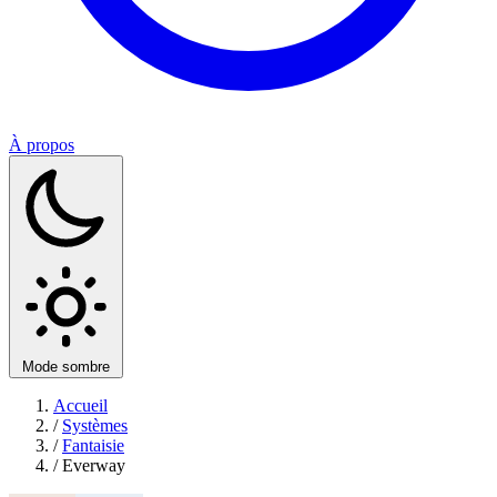
À propos
Mode sombre
Accueil
/
Systèmes
/
Fantaisie
/
Everway