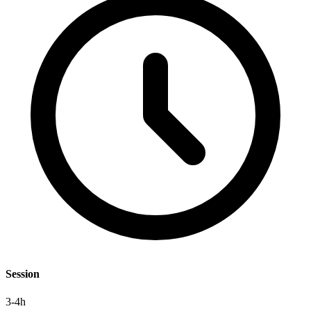
Session
3-4h