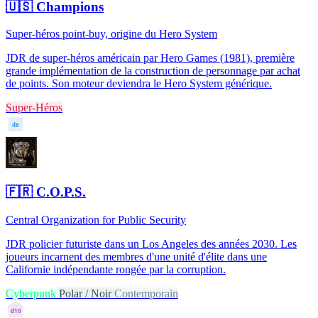
🇺🇸
Champions
Super-héros point-buy, origine du Hero System
JDR de super-héros américain par Hero Games (1981), première
grande implémentation de la construction de personnage par achat
de points. Son moteur deviendra le Hero System générique.
Super-Héros
d6
🇫🇷
C.O.P.S.
Central Organization for Public Security
JDR policier futuriste dans un Los Angeles des années 2030. Les
joueurs incarnent des membres d'une unité d'élite dans une
Californie indépendante rongée par la corruption.
Cyberpunk
Polar / Noir
Contemporain
d10