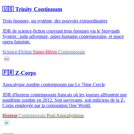
🇺🇸
Trinity Continuum
Trois époques, un système, des pouvoirs extraordinaires
JDR de science-fiction couvrant trois époques via le Storypath
System : pulp adventure, super-humains contemporains, et space
opera futuriste.
Science-Fiction
Super-Héros
Contemporain
d10
🇫🇷
Z-Corps
Apocalypse zombie contemporain par Le 7ème Cercle
JDR d'horreur contemporain français où les joueurs affrontent une
pandémie zombie en 2012. Soit survivants, soit miliciens de la Z-
Corps employée par la corporation One World.
Horreur
Contemporain
Post-Apocalyptique
d6