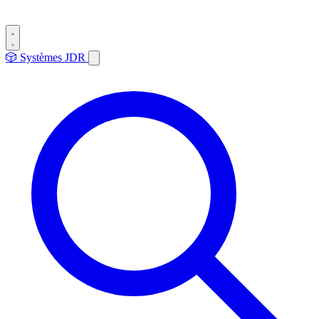
🎲
Systèmes
JDR