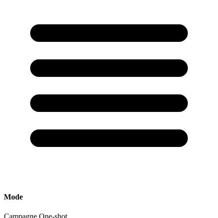
Mode
Campagne
One-shot