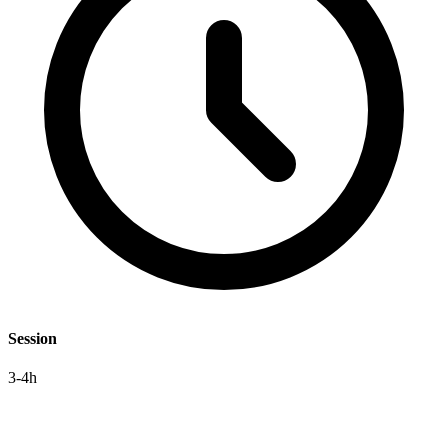
Session
3-4h