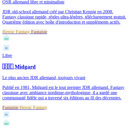
OSR allemand libre et minimaliste
JDR old-school allemand créé par Christian Kennig en 2008.
Fantasy classique rapide, règles ultra-légères, téléchargement gratuit.
Quatrième édition avec boîte d'introduction et suppléments actifs.
Heroic Fantasy
Fantaisie
d20
d6
Libre
🇩🇪
Midgard
Le plus ancien JDR allemand, toujours vivant
Publié en 1981, Midgard est le tout premier JDR allemand. Fantasy
classique avec ambiance nordique-mythologique, il a gardé une
communauté fidèle qui a traversé six éditions au fil des décennies.
Fantaisie
Heroic Fantasy
d6
d20