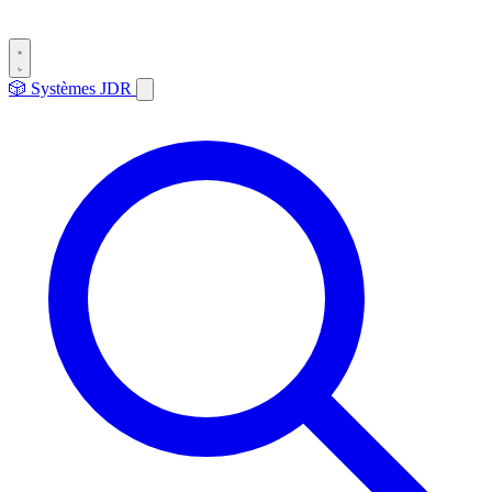
🎲
Systèmes
JDR