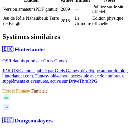
Édition
Année
Éditeur
Notes
Publiée sur le site
Version amateur (PDF gratuit)
2009
—
officiel
Jeu de Rôle Naheulbeuk Terre
Le
Édition physique
2015
de Fangh
Grimoire
officielle
Systèmes similaires
🇩🇰
Hinterlandet
OSR danois porté par Greis Games
JDR OSR danois publié par Greis Games, développé autour du blog
hinterlandet.com. Fantasy old-school accessible avec de nombreux
suppléments et aventures, active sur DriveThruRPG.
Heroic Fantasy
Fantaisie
d20
d6
🇩🇪
Dungeonslayers