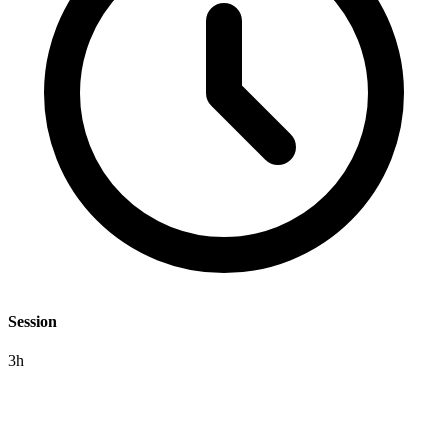
Session
3h