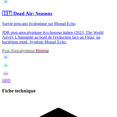
d6
🇮🇹
Dead Air: Seasons
Survie post-apo écologique sur Monad Echo
JDR post-apocalyptique éco-horreur italien (2023, The World
Anvil). L'humanité au bord de l'extinction face au Fléau, un
bactérium muté. Système Monad Echo.
Post-Apocalyptique
Horreur
d6
d8
d10
SRD
Fiche technique