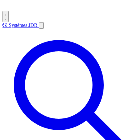
🎲
Systèmes
JDR