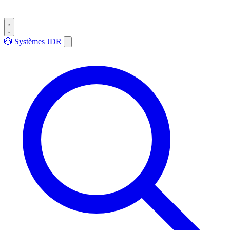
🎲
Systèmes
JDR