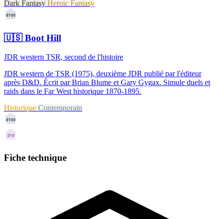
Dark Fantasy
Heroic Fantasy
d100
🇺🇸
Boot Hill
JDR western TSR, second de l'histoire
JDR western de TSR (1975), deuxième JDR publié par l'éditeur
après D&D. Écrit par Brian Blume et Gary Gygax. Simule duels et
raids dans le Far West historique 1870-1895.
Historique
Contemporain
d100
d10
Fiche technique