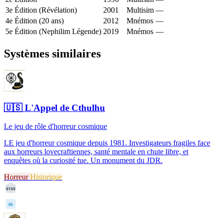
3e Édition (Révélation)
2001
Multisim
—
4e Édition (20 ans)
2012
Mnémos
—
5e Édition (Nephilim Légende)
2019
Mnémos
—
Systèmes similaires
🇺🇸
L'Appel de Cthulhu
Le jeu de rôle d'horreur cosmique
LE jeu d'horreur cosmique depuis 1981. Investigateurs fragiles face
aux horreurs lovecraftiennes, santé mentale en chute libre, et
enquêtes où la curiosité tue. Un monument du JDR.
Horreur
Historique
d100
d6