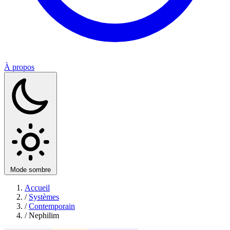
À propos
Mode sombre
Accueil
/
Systèmes
/
Contemporain
/
Nephilim