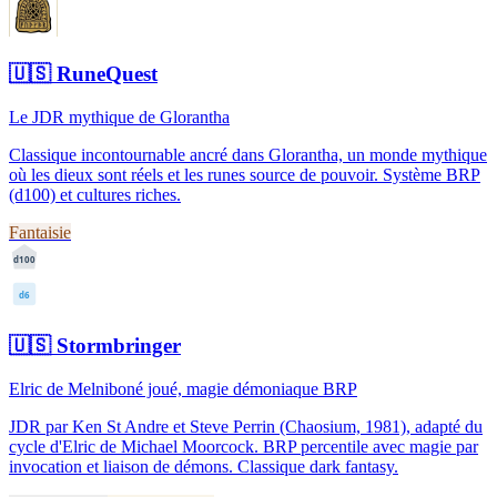
🇺🇸
RuneQuest
Le JDR mythique de Glorantha
Classique incontournable ancré dans Glorantha, un monde mythique
où les dieux sont réels et les runes source de pouvoir. Système BRP
(d100) et cultures riches.
Fantaisie
d100
d6
🇺🇸
Stormbringer
Elric de Melniboné joué, magie démoniaque BRP
JDR par Ken St Andre et Steve Perrin (Chaosium, 1981), adapté du
cycle d'Elric de Michael Moorcock. BRP percentile avec magie par
invocation et liaison de démons. Classique dark fantasy.