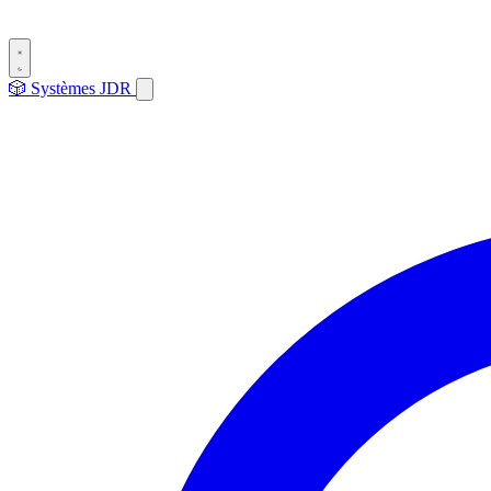
🎲
Systèmes
JDR