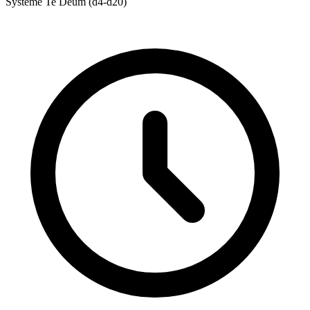
Système Te Deum (d4-d20)