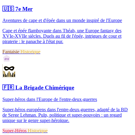
🇺🇸
7e Mer
Aventures de cape et d'épée dans un monde inspiré de l'Europe
Cape et épée flamboyante dans Théah, une Europe fantasy des
XVIe-XVIIe siècles. Duels au fil de l'épée, intrigues de cour et
piraterie : le panache à l'état pur.
Fantaisie
Historique
d10
🇫🇷
La Brigade Chimérique
Super-héros dans l'Europe de l'entre-deux-guerres
Super-héros européens dans l'entre-deux-guerres, adapté de la BD
de Serge Lehman. Pulp, politique et super-pouvoirs : un regard
unique sur le genre super-héroïque.
Super-Héros
Historique