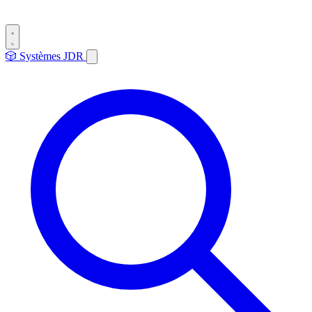
🎲
Systèmes
JDR