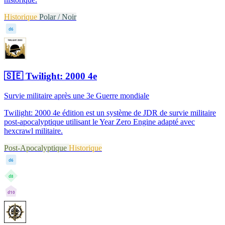
Historique
Polar / Noir
d6
🇸🇪
Twilight: 2000 4e
Survie militaire après une 3e Guerre mondiale
Twilight: 2000 4e édition est un système de JDR de survie militaire
post-apocalyptique utilisant le Year Zero Engine adapté avec
hexcrawl militaire.
Post-Apocalyptique
Historique
d6
d8
d10