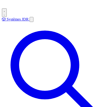
🎲
Systèmes
JDR