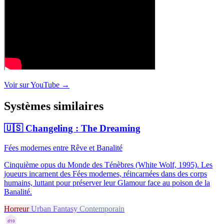
Voir sur YouTube →
Systèmes similaires
🇺🇸
Changeling : The Dreaming
Fées modernes entre Rêve et Banalité
Cinquième opus du Monde des Ténèbres (White Wolf, 1995). Les
joueurs incarnent des Fées modernes, réincarnées dans des corps
humains, luttant pour préserver leur Glamour face au poison de la
Banalité.
Horreur
Urban Fantasy
Contemporain
d10