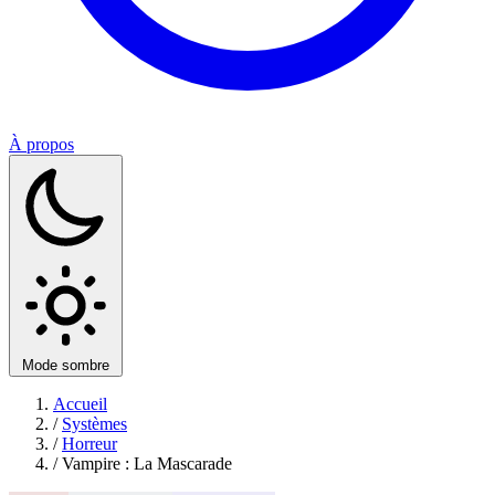
À propos
Mode sombre
Accueil
/
Systèmes
/
Horreur
/
Vampire : La Mascarade