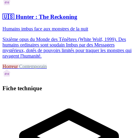
d10
🇺🇸
Hunter : The Reckoning
Humains imbus face aux monstres de la nuit
Sixième opus du Monde des Ténèbres (White Wolf, 1999). Des
humains ordinaires sont soudain Imbus par des Messagers
mystérieux, dotés de pouvoirs limités pour traquer les monstres qui
ravagent l'humanité.
Horreur
Contemporain
d10
Fiche technique