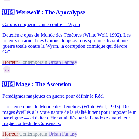
🇺🇸
Werewolf : The Apocalypse
Garous en guerre sainte contre la Wyrm
Deuxième opus du Monde des Ténèbres (White Wolf, 1992). Les
joueurs incarnent des Garous, loups-garous spirituels livrant une
guerre totale contre la Wyrm, la corruption cosmique qui dévore
Gaïa.
Horreur
Contemporain
Urban Fantasy
d10
🇺🇸
Mage : The Ascension
Paradigmes magiques en guerre pour définir le Réel
Troisième opus du Monde des Ténèbres (White Wolf, 1993). Des
mages éveillés à la vraie nature de la réalité luttent pour imposer leur
paradigme — et éviter d'être annihilés par le Paradoxe quand leur
magie contredit le Consensus.
Horreur
Contemporain
Urban Fantasy