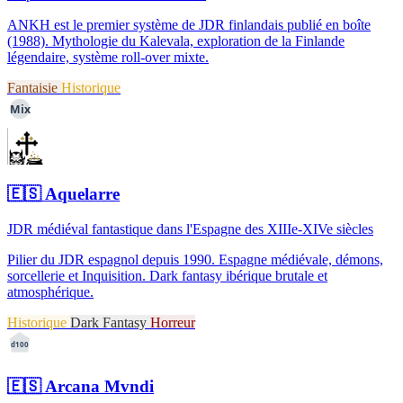
ANKH est le premier système de JDR finlandais publié en boîte
(1988). Mythologie du Kalevala, exploration de la Finlande
légendaire, système roll-over mixte.
Fantaisie
Historique
Mix
🇪🇸
Aquelarre
JDR médiéval fantastique dans l'Espagne des XIIIe-XIVe siècles
Pilier du JDR espagnol depuis 1990. Espagne médiévale, démons,
sorcellerie et Inquisition. Dark fantasy ibérique brutale et
atmosphérique.
Historique
Dark Fantasy
Horreur
d100
🇪🇸
Arcana Mvndi