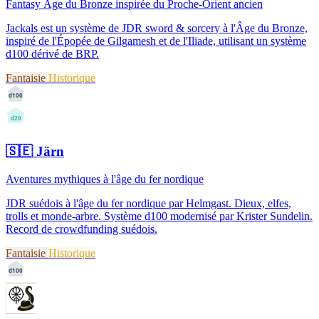
Fantasy Âge du Bronze inspirée du Proche-Orient ancien
Jackals est un système de JDR sword & sorcery à l'Âge du Bronze,
inspiré de l'Épopée de Gilgamesh et de l'Iliade, utilisant un système
d100 dérivé de BRP.
Fantaisie
Historique
d100
d20
🇸🇪
Järn
Aventures mythiques à l'âge du fer nordique
JDR suédois à l'âge du fer nordique par Helmgast. Dieux, elfes,
trolls et monde-arbre. Système d100 modernisé par Krister Sundelin.
Record de crowdfunding suédois.
Fantaisie
Historique
d100