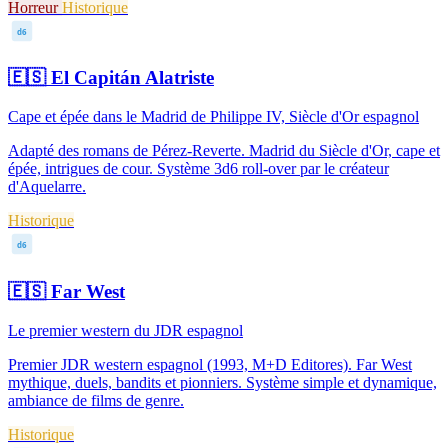
Horreur
Historique
d6
🇪🇸
El Capitán Alatriste
Cape et épée dans le Madrid de Philippe IV, Siècle d'Or espagnol
Adapté des romans de Pérez-Reverte. Madrid du Siècle d'Or, cape et
épée, intrigues de cour. Système 3d6 roll-over par le créateur
d'Aquelarre.
Historique
d6
🇪🇸
Far West
Le premier western du JDR espagnol
Premier JDR western espagnol (1993, M+D Editores). Far West
mythique, duels, bandits et pionniers. Système simple et dynamique,
ambiance de films de genre.
Historique