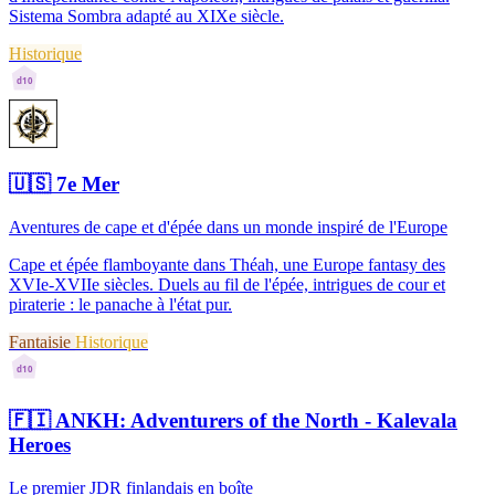
Sistema Sombra adapté au XIXe siècle.
Historique
d10
🇺🇸
7e Mer
Aventures de cape et d'épée dans un monde inspiré de l'Europe
Cape et épée flamboyante dans Théah, une Europe fantasy des
XVIe-XVIIe siècles. Duels au fil de l'épée, intrigues de cour et
piraterie : le panache à l'état pur.
Fantaisie
Historique
d10
🇫🇮
ANKH: Adventurers of the North - Kalevala
Heroes
Le premier JDR finlandais en boîte