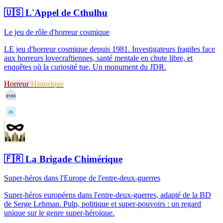
🇺🇸
L'Appel de Cthulhu
Le jeu de rôle d'horreur cosmique
LE jeu d'horreur cosmique depuis 1981. Investigateurs fragiles face
aux horreurs lovecraftiennes, santé mentale en chute libre, et
enquêtes où la curiosité tue. Un monument du JDR.
Horreur
Historique
d100
d6
🇫🇷
La Brigade Chimérique
Super-héros dans l'Europe de l'entre-deux-guerres
Super-héros européens dans l'entre-deux-guerres, adapté de la BD
de Serge Lehman. Pulp, politique et super-pouvoirs : un regard
unique sur le genre super-héroïque.