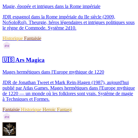
Magie, épopée et intrigues dans la Rome impériale
JDR espagnol dans la Rome impériale du IIe siècle (2009,
NoSoloRol). Theurgie, héros légendaires et intrigues politiques sous
le règne de Commode. Système 2d10.
Historique
Fantaisie
d10
🇺🇸
Ars Magica
Mages hermétiques dans l'Europe mythique de 1220
JDR de Jonathan Tweet et Mark Rein-Hagen (1987), aujourd'hui
publié par Atlas Games. Mages hermétiques dans l'Europe mythique
de 1220 — un monde où les folklores sont vrais. Système de magie
à Techniques et Formes.
Fantaisie
Historique
Heroic Fantasy
d10