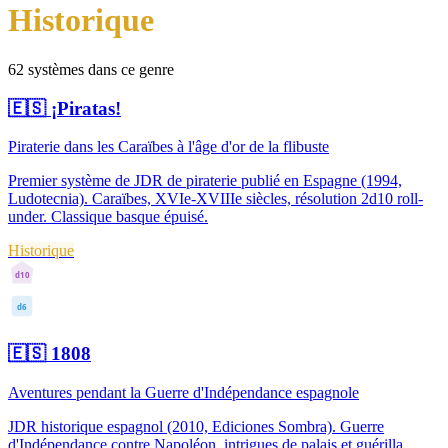
Historique
62 systèmes dans ce genre
🇪🇸
¡Piratas!
Piraterie dans les Caraïbes à l'âge d'or de la flibuste
Premier système de JDR de piraterie publié en Espagne (1994,
Ludotecnia). Caraïbes, XVIe-XVIIIe siècles, résolution 2d10 roll-
under. Classique basque épuisé.
Historique
d10
d6
🇪🇸
1808
Aventures pendant la Guerre d'Indépendance espagnole
JDR historique espagnol (2010, Ediciones Sombra). Guerre
d'Indépendance contre Napoléon, intrigues de palais et guérilla.