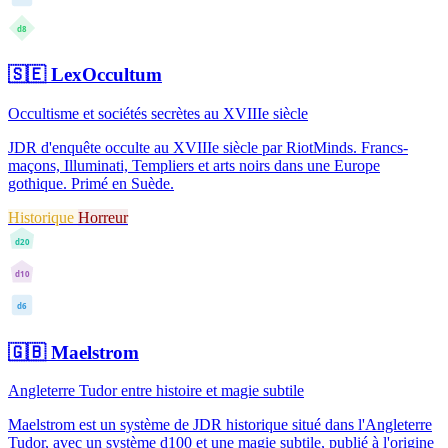
d8
🇸🇪
LexOccultum
Occultisme et sociétés secrètes au XVIIIe siècle
JDR d'enquête occulte au XVIIIe siècle par RiotMinds. Francs-
maçons, Illuminati, Templiers et arts noirs dans une Europe
gothique. Primé en Suède.
Historique
Horreur
d20
d10
d6
🇬🇧
Maelstrom
Angleterre Tudor entre histoire et magie subtile
Maelstrom est un système de JDR historique situé dans l'Angleterre
Tudor, avec un système d100 et une magie subtile, publié à l'origine