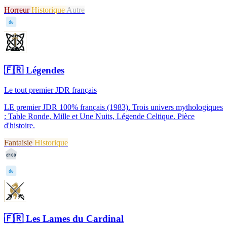
Horreur
Historique
Autre
d6
🇫🇷
Légendes
Le tout premier JDR français
LE premier JDR 100% français (1983). Trois univers mythologiques
: Table Ronde, Mille et Une Nuits, Légende Celtique. Pièce
d'histoire.
Fantaisie
Historique
d100
d6
🇫🇷
Les Lames du Cardinal