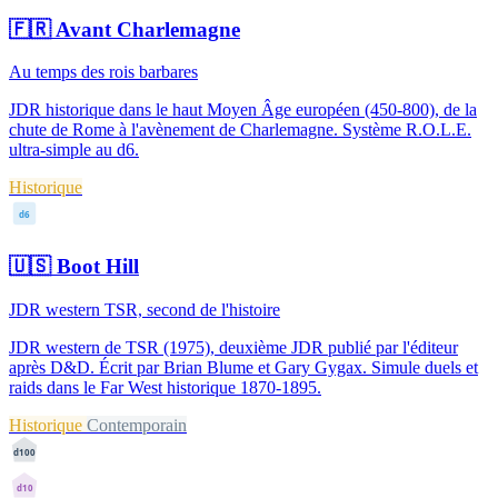
🇫🇷
Avant Charlemagne
Au temps des rois barbares
JDR historique dans le haut Moyen Âge européen (450-800), de la
chute de Rome à l'avènement de Charlemagne. Système R.O.L.E.
ultra-simple au d6.
Historique
d6
🇺🇸
Boot Hill
JDR western TSR, second de l'histoire
JDR western de TSR (1975), deuxième JDR publié par l'éditeur
après D&D. Écrit par Brian Blume et Gary Gygax. Simule duels et
raids dans le Far West historique 1870-1895.
Historique
Contemporain
d100
d10