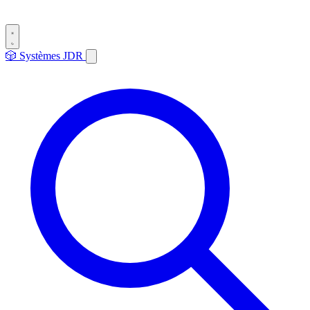
🎲
Systèmes
JDR