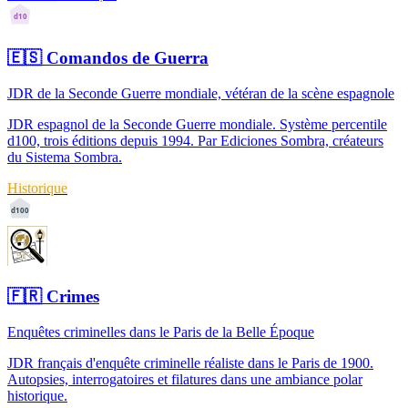
d10
🇪🇸
Comandos de Guerra
JDR de la Seconde Guerre mondiale, vétéran de la scène espagnole
JDR espagnol de la Seconde Guerre mondiale. Système percentile
d100, trois éditions depuis 1994. Par Ediciones Sombra, créateurs
du Sistema Sombra.
Historique
d100
🇫🇷
Crimes
Enquêtes criminelles dans le Paris de la Belle Époque
JDR français d'enquête criminelle réaliste dans le Paris de 1900.
Autopsies, interrogatoires et filatures dans une ambiance polar
historique.