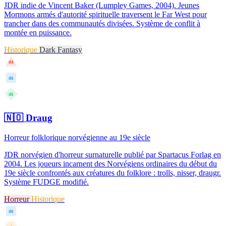
JDR indie de Vincent Baker (Lumpley Games, 2004). Jeunes
Mormons armés d'autorité spirituelle traversent le Far West pour
trancher dans des communautés divisées. Système de conflit à
montée en puissance.
Historique
Dark Fantasy
d4
d6
d8
🇳🇴
Draug
Horreur folklorique norvégienne au 19e siècle
JDR norvégien d'horreur surnaturelle publié par Spartacus Forlag en
2004. Les joueurs incarnent des Norvégiens ordinaires du début du
19e siècle confrontés aux créatures du folklore : trolls, nisser, draugr.
Système FUDGE modifié.
Horreur
Historique
d6