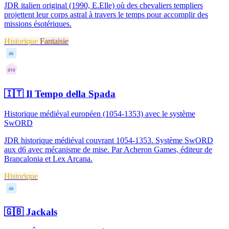
JDR italien original (1990, E.Elle) où des chevaliers templiers
projettent leur corps astral à travers le temps pour accomplir des
missions ésotériques.
Historique
Fantaisie
d6
d10
🇮🇹
Il Tempo della Spada
Historique médiéval européen (1054-1353) avec le système
SwORD
JDR historique médiéval couvrant 1054-1353. Système SwORD
aux d6 avec mécanisme de mise. Par Acheron Games, éditeur de
Brancalonia et Lex Arcana.
Historique
d6
🇬🇧
Jackals