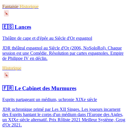
Fantaisie
Historique
♠
🇪🇸
Lances
Théâtre de cape et d'épée au Siècle d'Or espagnol
JDR théâtral espagnol au Siècle d'Or (2006, NoSoloRol). Chaque
session est une Comédie. Résolution par cartes espagnoles. Empire
de Philippe IV en déclin.
Historique
♠
🇫🇷
Le Cabinet des Murmures
Esprits partageant un médium, uchronie XIXe siècle
JDR uchronique primé par Les XII Singes. Les joueurs incarnent
des Esprits hantant le corps d'un médium dans l'Europe des Aigles,
un XIXe siècle alternatif. Prix Rôliste 2021 Meilleur Système, Grog
d'Or 2021.