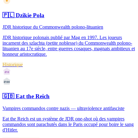
✦
🇵🇱
Dzikie Pola
JDR historique du Commonwealth polono-lituanien
JDR historique polonais publié par Mag en 1997. Les joueurs
incarnent des szlachta (petite noblesse) du Commonwealth polono-
lituanien au 17e siècle, entre guerres cosaques, magnats ambitieux et
honneur aristocratique.
Historique
d10
d100
🇬🇧
Eat the Reich
Vampires commandos contre nazis — ultraviolence antifasciste
Eat the Reich est un système de JDR one-shot où des vampires
commandos sont parachutés dans le Paris occupé pour boire le sang
d'Hitler.