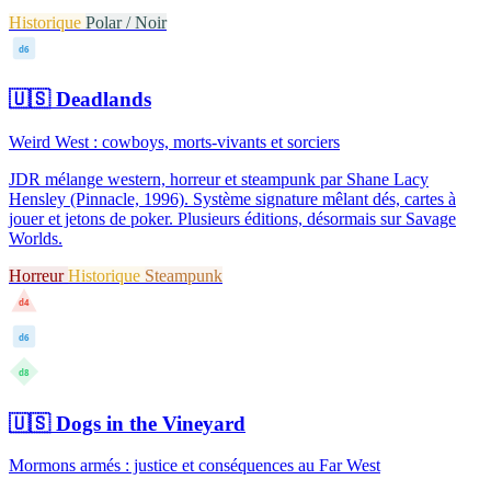
Historique
Polar / Noir
d6
🇺🇸
Deadlands
Weird West : cowboys, morts-vivants et sorciers
JDR mélange western, horreur et steampunk par Shane Lacy
Hensley (Pinnacle, 1996). Système signature mêlant dés, cartes à
jouer et jetons de poker. Plusieurs éditions, désormais sur Savage
Worlds.
Horreur
Historique
Steampunk
d4
d6
d8
🇺🇸
Dogs in the Vineyard
Mormons armés : justice et conséquences au Far West