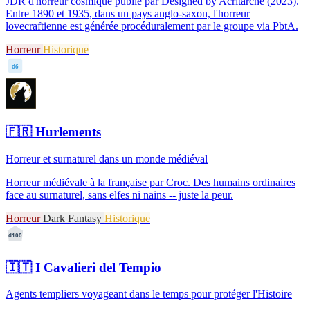
JDR d'horreur cosmique publié par Designed by Acritarche (2023).
Entre 1890 et 1935, dans un pays anglo-saxon, l'horreur
lovecraftienne est générée procéduralement par le groupe via PbtA.
Horreur
Historique
d6
🇫🇷
Hurlements
Horreur et surnaturel dans un monde médiéval
Horreur médiévale à la française par Croc. Des humains ordinaires
face au surnaturel, sans elfes ni nains -- juste la peur.
Horreur
Dark Fantasy
Historique
d100
🇮🇹
I Cavalieri del Tempio
Agents templiers voyageant dans le temps pour protéger l'Histoire