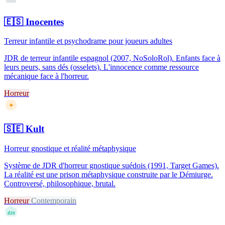
🇪🇸
Inocentes
Terreur infantile et psychodrame pour joueurs adultes
JDR de terreur infantile espagnol (2007, NoSoloRol). Enfants face à
leurs peurs, sans dés (osselets). L'innocence comme ressource
mécanique face à l'horreur.
Horreur
✦
🇸🇪
Kult
Horreur gnostique et réalité métaphysique
Système de JDR d'horreur gnostique suédois (1991, Target Games).
La réalité est une prison métaphysique construite par le Démiurge.
Controversé, philosophique, brutal.
Horreur
Contemporain
d20