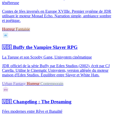
ténébreuse
Contes de fées inversés en Europe XVIIIe. Premier système de JDR
utilisant le moteur Monad Echo. Narration simple, ambiance sombre
et poétique.
Horreur
Fantaisie
d6
🇺🇸
Buffy the Vampire Slayer RPG
La Tueuse et son Scooby Gang, Unisystem cinématique
JDR officiel de la série Buffy par Eden Studios (2002), écrit par CJ
Carella. Utilise le Cinematic Unisystem, version allégée du moteur
maison d'Eden Studios. Équilibre entre Slayer et White Hats.
Urban Fantasy
Horreur
Contemporain
d10
🇺🇸
Changeling : The Dreaming
Fées modernes entre Rêve et Banalité