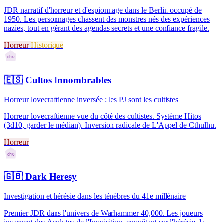
JDR narratif d'horreur et d'espionnage dans le Berlin occupé de
1950. Les personnages chassent des monstres nés des expériences
nazies, tout en gérant des agendas secrets et une confiance fragile.
Horreur
Historique
d10
🇪🇸
Cultos Innombrables
Horreur lovecraftienne inversée : les PJ sont les cultistes
Horreur lovecraftienne vue du côté des cultistes. Système Hitos
(3d10, garder le médian). Inversion radicale de L'Appel de Cthulhu.
Horreur
d10
🇬🇧
Dark Heresy
Investigation et hérésie dans les ténèbres du 41e millénaire
Premier JDR dans l'univers de Warhammer 40,000. Les joueurs
incarnent des Acolytes de l'Inquisition, enquêtant sur l'hérésie, la