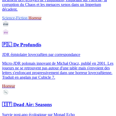
corruption du Chaos et les menaces xenos dans un Imperium
décadent.
Science-Fiction
Horreur
d100
d10
🇵🇱
De Profundis
JDR épistolaire lovecraftien par correspondance
Micro-JDR polonais innovant de Michał Oracz, publié en 2001. Les
joueurs ne se retrouvent pas autour d'une table mais s'envoient des
lettres s'enfonçant progressivement dans une horreur lovecraftienne.
Traduit en anglais par Cubicle 7.
Horreur
—
🇮🇹
Dead Air: Seasons
Survie post-apo écologique sur Monad Echo