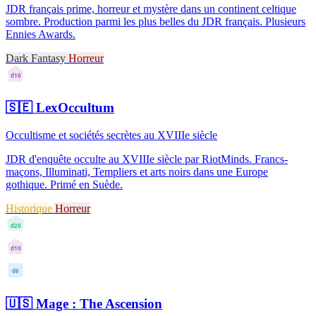
JDR français prime, horreur et mystère dans un continent celtique
sombre. Production parmi les plus belles du JDR français. Plusieurs
Ennies Awards.
Dark Fantasy
Horreur
d10
🇸🇪
LexOccultum
Occultisme et sociétés secrètes au XVIIIe siècle
JDR d'enquête occulte au XVIIIe siècle par RiotMinds. Francs-
maçons, Illuminati, Templiers et arts noirs dans une Europe
gothique. Primé en Suède.
Historique
Horreur
d20
d10
d6
🇺🇸
Mage : The Ascension