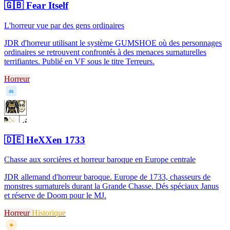
🇬🇧
Fear Itself
L'horreur vue par des gens ordinaires
JDR d'horreur utilisant le système GUMSHOE où des personnages
ordinaires se retrouvent confrontés à des menaces surnaturelles
terrifiantes. Publié en VF sous le titre Terreurs.
Horreur
d6
🇩🇪
HeXXen 1733
Chasse aux sorcières et horreur baroque en Europe centrale
JDR allemand d'horreur baroque. Europe de 1733, chasseurs de
monstres surnaturels durant la Grande Chasse. Dés spéciaux Janus
et réserve de Doom pour le MJ.
Horreur
Historique
✦