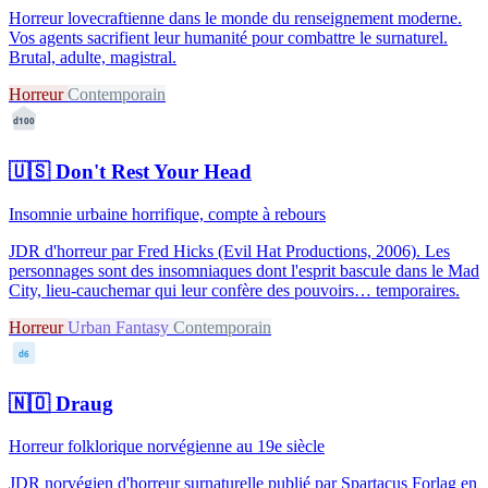
Horreur lovecraftienne dans le monde du renseignement moderne.
Vos agents sacrifient leur humanité pour combattre le surnaturel.
Brutal, adulte, magistral.
Horreur
Contemporain
d100
🇺🇸
Don't Rest Your Head
Insomnie urbaine horrifique, compte à rebours
JDR d'horreur par Fred Hicks (Evil Hat Productions, 2006). Les
personnages sont des insomniaques dont l'esprit bascule dans le Mad
City, lieu-cauchemar qui leur confère des pouvoirs… temporaires.
Horreur
Urban Fantasy
Contemporain
d6
🇳🇴
Draug
Horreur folklorique norvégienne au 19e siècle
JDR norvégien d'horreur surnaturelle publié par Spartacus Forlag en