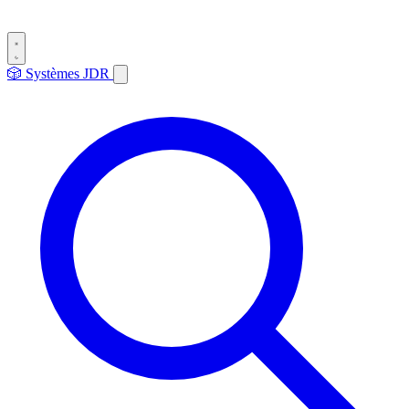
🎲
Systèmes
JDR