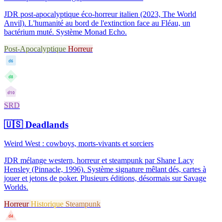
JDR post-apocalyptique éco-horreur italien (2023, The World
Anvil). L'humanité au bord de l'extinction face au Fléau, un
bactérium muté. Système Monad Echo.
Post-Apocalyptique
Horreur
d6
d8
d10
SRD
🇺🇸
Deadlands
Weird West : cowboys, morts-vivants et sorciers
JDR mélange western, horreur et steampunk par Shane Lacy
Hensley (Pinnacle, 1996). Système signature mêlant dés, cartes à
jouer et jetons de poker. Plusieurs éditions, désormais sur Savage
Worlds.
Horreur
Historique
Steampunk
d4