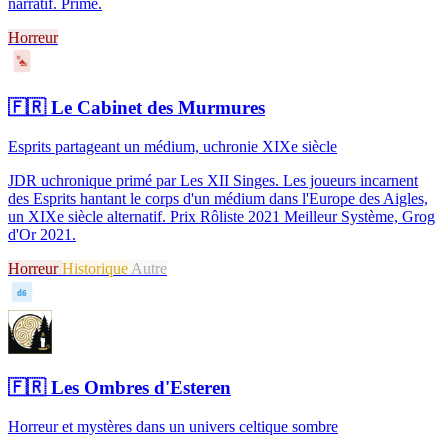
narratif. Primé.
Horreur
♠
🇫🇷
Le Cabinet des Murmures
Esprits partageant un médium, uchronie XIXe siècle
JDR uchronique primé par Les XII Singes. Les joueurs incarnent
des Esprits hantant le corps d'un médium dans l'Europe des Aigles,
un XIXe siècle alternatif. Prix Rôliste 2021 Meilleur Système, Grog
d'Or 2021.
Horreur
Historique
Autre
d6
🇫🇷
Les Ombres d'Esteren
Horreur et mystères dans un univers celtique sombre