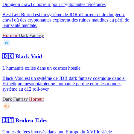
Dungeon-crawl d'horreur pour cryptonautes téméraires
Best Left Buried est un système de JDR d'horreur et de dungeon-
crawl où des cryptonautes explorent des ruines maudites au péril de
leur santé mentale.
Horreur
Dark Fantasy
d6
🇩🇰
Black Void
L'humanité exilée dans un cosmos hostile
Black Void est un système de JDR dark fantasy cosmique danois.
Esthétique mésopotamienne, humanité perdue entre les mondes,
système au d12 roll-over.
Dark Fantasy
Horreur
d12
🇮🇹
Broken Tales
Contes de fées inversés dans une Europe du XVIIIe siècle