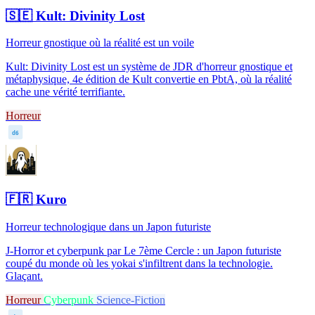
🇸🇪
Kult: Divinity Lost
Horreur gnostique où la réalité est un voile
Kult: Divinity Lost est un système de JDR d'horreur gnostique et
métaphysique, 4e édition de Kult convertie en PbtA, où la réalité
cache une vérité terrifiante.
Horreur
d6
🇫🇷
Kuro
Horreur technologique dans un Japon futuriste
J-Horror et cyberpunk par Le 7ème Cercle : un Japon futuriste
coupé du monde où les yokai s'infiltrent dans la technologie.
Glaçant.
Horreur
Cyberpunk
Science-Fiction