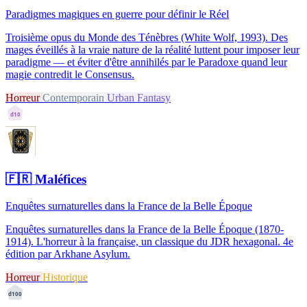
Paradigmes magiques en guerre pour définir le Réel
Troisième opus du Monde des Ténèbres (White Wolf, 1993). Des
mages éveillés à la vraie nature de la réalité luttent pour imposer leur
paradigme — et éviter d'être annihilés par le Paradoxe quand leur
magie contredit le Consensus.
Horreur
Contemporain
Urban Fantasy
d10
🇫🇷
Maléfices
Enquêtes surnaturelles dans la France de la Belle Époque
Enquêtes surnaturelles dans la France de la Belle Époque (1870-
1914). L'horreur à la française, un classique du JDR hexagonal. 4e
édition par Arkhane Asylum.
Horreur
Historique
d100