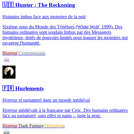
🇺🇸
Hunter : The Reckoning
Humains imbus face aux monstres de la nuit
Sixième opus du Monde des Ténèbres (White Wolf, 1999). Des
humains ordinaires sont soudain Imbus par des Messagers
mystérieux, dotés de pouvoirs limités pour traquer les monstres qui
ravagent l'humanité.
Horreur
Contemporain
d10
🇫🇷
Hurlements
Horreur et surnaturel dans un monde médiéval
Horreur médiévale à la française par Croc. Des humains ordinaires
face au surnaturel, sans elfes ni nains -- juste la peur.
Horreur
Dark Fantasy
Historique
d100