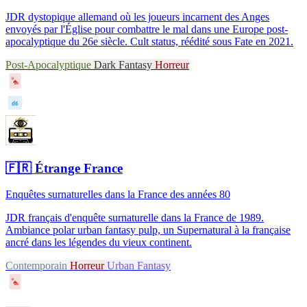
JDR dystopique allemand où les joueurs incarnent des Anges
envoyés par l'Église pour combattre le mal dans une Europe post-
apocalyptique du 26e siècle. Cult status, réédité sous Fate en 2021.
Post-Apocalyptique
Dark Fantasy
Horreur
♠
d6
🇫🇷
Étrange France
Enquêtes surnaturelles dans la France des années 80
JDR français d'enquête surnaturelle dans la France de 1989.
Ambiance polar urban fantasy pulp, un Supernatural à la française
ancré dans les légendes du vieux continent.
Contemporain
Horreur
Urban Fantasy
♠