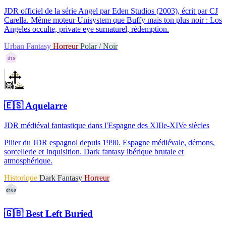
JDR officiel de la série Angel par Eden Studios (2003), écrit par CJ
Carella. Même moteur Unisystem que Buffy mais ton plus noir : Los
Angeles occulte, private eye surnaturel, rédemption.
Urban Fantasy
Horreur
Polar / Noir
d10
🇪🇸
Aquelarre
JDR médiéval fantastique dans l'Espagne des XIIIe-XIVe siècles
Pilier du JDR espagnol depuis 1990. Espagne médiévale, démons,
sorcellerie et Inquisition. Dark fantasy ibérique brutale et
atmosphérique.
Historique
Dark Fantasy
Horreur
d100
🇬🇧
Best Left Buried