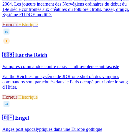
2004. Les joueurs incarnent des Norvégiens ordinaires du début du
19e siècle confrontés aux créatures du folklore : trolls, nisser, draugr.
Système FUDGE modifié.
Horreur
Historique
d6
✦
🇬🇧
Eat the Reich
Vampires commandos contre nazis — ultraviolence antifasciste
Eat the Reich est un système de JDR one-shot où des vampires
commandos sont parachutés dans le Paris occupé pour boire le sang
d'Hitler.
Horreur
Historique
d6
🇩🇪
Engel
Anges post-apocalyptiques dans une Europe gothique