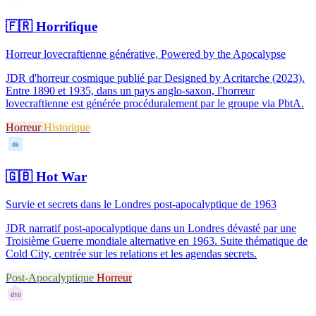
🇫🇷
Horrifique
Horreur lovecraftienne générative, Powered by the Apocalypse
JDR d'horreur cosmique publié par Designed by Acritarche (2023).
Entre 1890 et 1935, dans un pays anglo-saxon, l'horreur
lovecraftienne est générée procéduralement par le groupe via PbtA.
Horreur
Historique
d6
🇬🇧
Hot War
Survie et secrets dans le Londres post-apocalyptique de 1963
JDR narratif post-apocalyptique dans un Londres dévasté par une
Troisième Guerre mondiale alternative en 1963. Suite thématique de
Cold City, centrée sur les relations et les agendas secrets.
Post-Apocalyptique
Horreur
d10