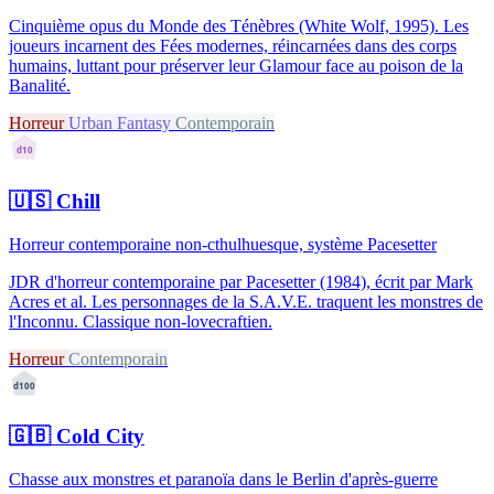
Cinquième opus du Monde des Ténèbres (White Wolf, 1995). Les
joueurs incarnent des Fées modernes, réincarnées dans des corps
humains, luttant pour préserver leur Glamour face au poison de la
Banalité.
Horreur
Urban Fantasy
Contemporain
d10
🇺🇸
Chill
Horreur contemporaine non-cthulhuesque, système Pacesetter
JDR d'horreur contemporaine par Pacesetter (1984), écrit par Mark
Acres et al. Les personnages de la S.A.V.E. traquent les monstres de
l'Inconnu. Classique non-lovecraftien.
Horreur
Contemporain
d100
🇬🇧
Cold City
Chasse aux monstres et paranoïa dans le Berlin d'après-guerre