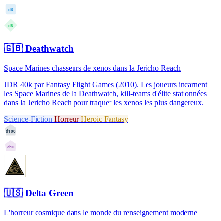
d6
d8
🇬🇧
Deathwatch
Space Marines chasseurs de xenos dans la Jericho Reach
JDR 40k par Fantasy Flight Games (2010). Les joueurs incarnent
les Space Marines de la Deathwatch, kill-teams d'élite stationnées
dans la Jericho Reach pour traquer les xenos les plus dangereux.
Science-Fiction
Horreur
Heroic Fantasy
d100
d10
🇺🇸
Delta Green
L'horreur cosmique dans le monde du renseignement moderne