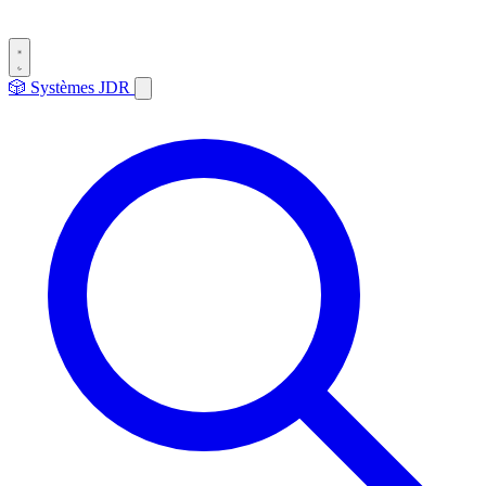
🎲
Systèmes
JDR