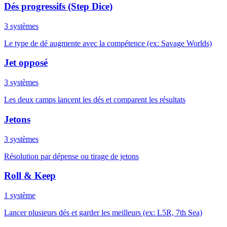
Dés progressifs (Step Dice)
3 systèmes
Le type de dé augmente avec la compétence (ex: Savage Worlds)
Jet opposé
3 systèmes
Les deux camps lancent les dés et comparent les résultats
Jetons
3 systèmes
Résolution par dépense ou tirage de jetons
Roll & Keep
1 système
Lancer plusieurs dés et garder les meilleurs (ex: L5R, 7th Sea)