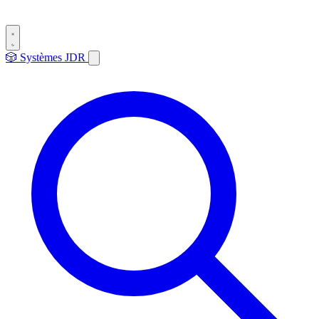
🎲
Systèmes
JDR