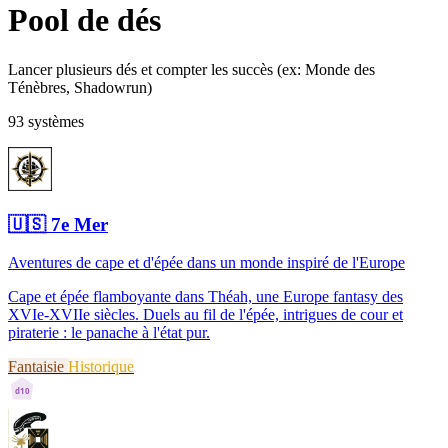
Pool de dés
Lancer plusieurs dés et compter les succès (ex: Monde des
Ténèbres, Shadowrun)
93 systèmes
🇺🇸
7e Mer
Aventures de cape et d'épée dans un monde inspiré de l'Europe
Cape et épée flamboyante dans Théah, une Europe fantasy des
XVIe-XVIIe siècles. Duels au fil de l'épée, intrigues de cour et
piraterie : le panache à l'état pur.
Fantaisie
Historique
d10