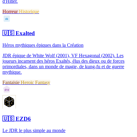
d'Hitler.
Horreur
Historique
d6
🇺🇸
Exalted
Héros mythiques épiques dans la Création
JDR épique de White Wolf (2001), VF Hexagonal (2002). Les
joueurs incarnent des héros Exaltés, élus des dieux ou de forces
primordiales, dans un monde de magie, de kung-fu et de guerre
mythique.
Fantaisie
Heroic Fantasy
d10
🇺🇸
EZD6
Le JDR le plus simple au monde