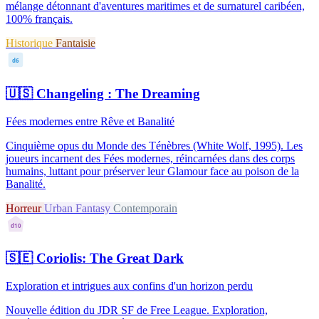
mélange détonnant d'aventures maritimes et de surnaturel caribéen,
100% français.
Historique
Fantaisie
d6
🇺🇸
Changeling : The Dreaming
Fées modernes entre Rêve et Banalité
Cinquième opus du Monde des Ténèbres (White Wolf, 1995). Les
joueurs incarnent des Fées modernes, réincarnées dans des corps
humains, luttant pour préserver leur Glamour face au poison de la
Banalité.
Horreur
Urban Fantasy
Contemporain
d10
🇸🇪
Coriolis: The Great Dark
Exploration et intrigues aux confins d'un horizon perdu
Nouvelle édition du JDR SF de Free League. Exploration,