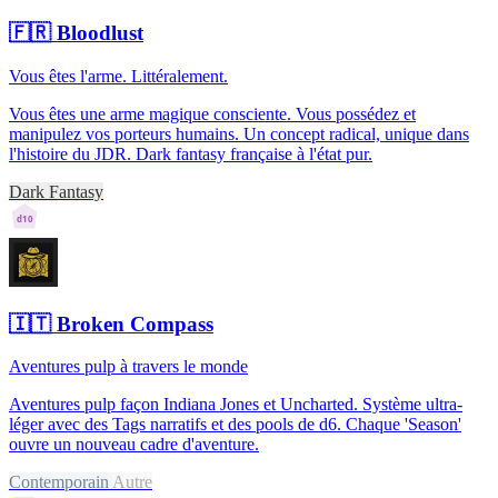
🇫🇷
Bloodlust
Vous êtes l'arme. Littéralement.
Vous êtes une arme magique consciente. Vous possédez et
manipulez vos porteurs humains. Un concept radical, unique dans
l'histoire du JDR. Dark fantasy française à l'état pur.
Dark Fantasy
d10
🇮🇹
Broken Compass
Aventures pulp à travers le monde
Aventures pulp façon Indiana Jones et Uncharted. Système ultra-
léger avec des Tags narratifs et des pools de d6. Chaque 'Season'
ouvre un nouveau cadre d'aventure.
Contemporain
Autre