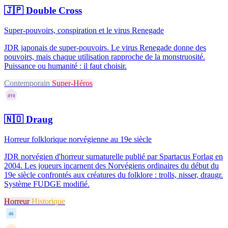
🇯🇵
Double Cross
Super-pouvoirs, conspiration et le virus Renegade
JDR japonais de super-pouvoirs. Le virus Renegade donne des
pouvoirs, mais chaque utilisation rapproche de la monstruosité.
Puissance ou humanité : il faut choisir.
Contemporain
Super-Héros
d10
🇳🇴
Draug
Horreur folklorique norvégienne au 19e siècle
JDR norvégien d'horreur surnaturelle publié par Spartacus Forlag en
2004. Les joueurs incarnent des Norvégiens ordinaires du début du
19e siècle confrontés aux créatures du folklore : trolls, nisser, draugr.
Système FUDGE modifié.
Horreur
Historique
d6