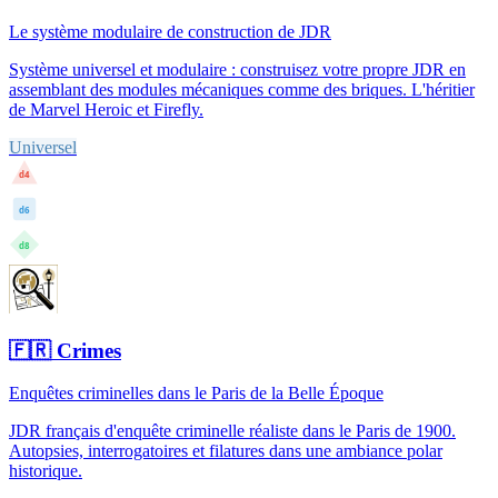
Le système modulaire de construction de JDR
Système universel et modulaire : construisez votre propre JDR en
assemblant des modules mécaniques comme des briques. L'héritier
de Marvel Heroic et Firefly.
Universel
d4
d6
d8
🇫🇷
Crimes
Enquêtes criminelles dans le Paris de la Belle Époque
JDR français d'enquête criminelle réaliste dans le Paris de 1900.
Autopsies, interrogatoires et filatures dans une ambiance polar
historique.