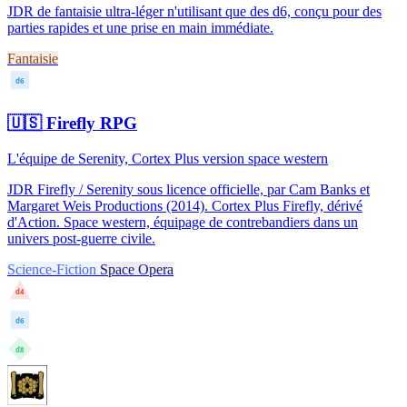
JDR de fantaisie ultra-léger n'utilisant que des d6, conçu pour des
parties rapides et une prise en main immédiate.
Fantaisie
d6
🇺🇸
Firefly RPG
L'équipe de Serenity, Cortex Plus version space western
JDR Firefly / Serenity sous licence officielle, par Cam Banks et
Margaret Weis Productions (2014). Cortex Plus Firefly, dérivé
d'Action. Space western, équipage de contrebandiers dans un
univers post-guerre civile.
Science-Fiction
Space Opera
d4
d6
d8