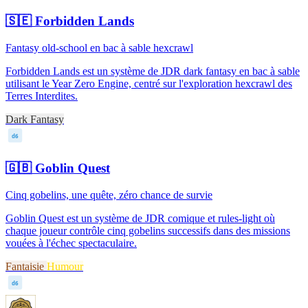
🇸🇪
Forbidden Lands
Fantasy old-school en bac à sable hexcrawl
Forbidden Lands est un système de JDR dark fantasy en bac à sable
utilisant le Year Zero Engine, centré sur l'exploration hexcrawl des
Terres Interdites.
Dark Fantasy
d6
🇬🇧
Goblin Quest
Cinq gobelins, une quête, zéro chance de survie
Goblin Quest est un système de JDR comique et rules-light où
chaque joueur contrôle cinq gobelins successifs dans des missions
vouées à l'échec spectaculaire.
Fantaisie
Humour
d6