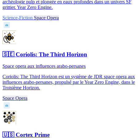
archéologie pulp et plongée en eaux profondes dans un univers SF
grittier. Year Zero Engine.
Science-Fiction
Space Opera
d6
🇸🇪
Coriolis: The Third Horizon
Space opera aux influences arabo-persanes
Coriolis: The Third Horizon est un système de JDR space opera aux
influences arabo-persanes, propulsé par le Year Zero Engine, dans le
Troisième Horizon.
Space Opera
d6
🇺🇸
Cortex Prime