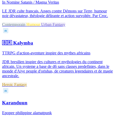
In Nomine Satanis / Magna Veritas
LE JDR culte français. Anges contre Démons sur Terre, humour
noir dévastateur, théologie délirante et action survoltée. Par Croc.
Contemporain
Humour
Urban Fantasy
d6
🇧🇷
Kalymba
TTRPG d'action-aventure inspire des mythes africains
JDR bresilien inspire des cultures et mythologies du continent
africain. Un systeme a base de d6 sans classes predefinies, dans le
monde d'Aiye peuple d'orishas, de creatures legendaires et de magie
ancestrale.
Heroic Fantasy
d6
Karanduun
Epopee philippine alamatpunk