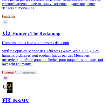
créatures arpentent une maison victorienne gigantesque, entre
dangers et merveilles.
Fantaisie
d6
🇺🇸
Hunter : The Reckoning
Humains imbus face aux monstres de la nuit
Sixième opus du Monde des Ténèbres (White Wolf, 1999). Des
humains ordinaires sont soudain Imbus par des Messagers
mystérieux, dotés de pouvoirs limités pour traquer les monstres qui
ravagent l'humanité.
Horreur
Contemporain
d10
🇫🇷
INS/MV