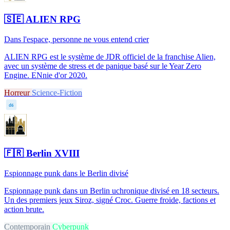
🇸🇪
ALIEN RPG
Dans l'espace, personne ne vous entend crier
ALIEN RPG est le système de JDR officiel de la franchise Alien,
avec un système de stress et de panique basé sur le Year Zero
Engine. ENnie d'or 2020.
Horreur
Science-Fiction
d6
🇫🇷
Berlin XVIII
Espionnage punk dans le Berlin divisé
Espionnage punk dans un Berlin uchronique divisé en 18 secteurs.
Un des premiers jeux Siroz, signé Croc. Guerre froide, factions et
action brute.
Contemporain
Cyberpunk