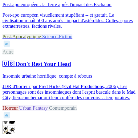
Post-apo européen : la Terre après l'impact des Eschaton
Post-apo européen visuellement stupéfiant -- et gratuit. La
civilisation renaît 500 ans après l'impact d'astéroïdes. Cultes, spores
extraterrestres, factions rivales.
Post-Apocalyptique
Science-Fiction
d6
Autre
🇺🇸
Don't Rest Your Head
Insomnie urbaine horrifique, compte à rebours
JDR d'horreur par Fred Hicks (Evil Hat Productions, 2006). Les
personnages sont des insomniaques dont l'esprit bascule dans le Mad
City, lieu-cauchemar qui leur confère des pouvoirs… temporaires.
Horreur
Urban Fantasy
Contemporain
d6