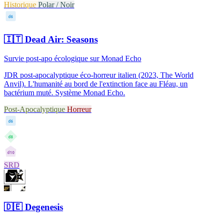
Historique
Polar / Noir
d6
🇮🇹
Dead Air: Seasons
Survie post-apo écologique sur Monad Echo
JDR post-apocalyptique éco-horreur italien (2023, The World
Anvil). L'humanité au bord de l'extinction face au Fléau, un
bactérium muté. Système Monad Echo.
Post-Apocalyptique
Horreur
d6
d8
d10
SRD
🇩🇪
Degenesis