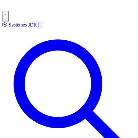
🎲
Systèmes
JDR