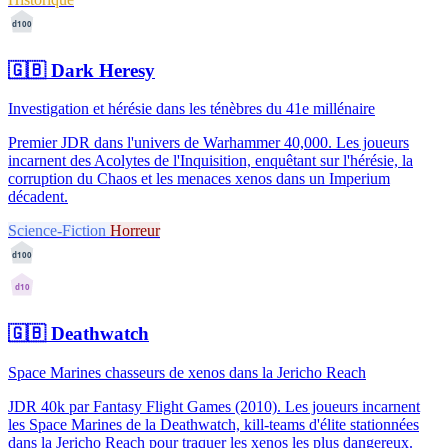
d100
🇬🇧
Dark Heresy
Investigation et hérésie dans les ténèbres du 41e millénaire
Premier JDR dans l'univers de Warhammer 40,000. Les joueurs
incarnent des Acolytes de l'Inquisition, enquêtant sur l'hérésie, la
corruption du Chaos et les menaces xenos dans un Imperium
décadent.
Science-Fiction
Horreur
d100
d10
🇬🇧
Deathwatch
Space Marines chasseurs de xenos dans la Jericho Reach
JDR 40k par Fantasy Flight Games (2010). Les joueurs incarnent
les Space Marines de la Deathwatch, kill-teams d'élite stationnées
dans la Jericho Reach pour traquer les xenos les plus dangereux.