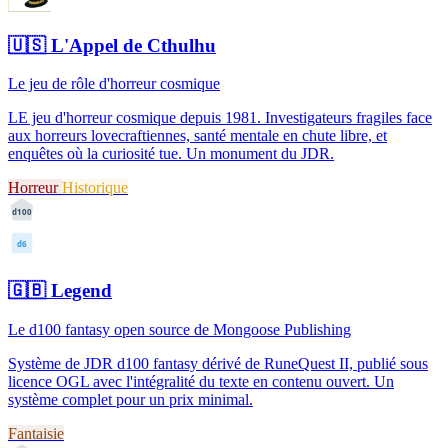
🇺🇸
L'Appel de Cthulhu
Le jeu de rôle d'horreur cosmique
LE jeu d'horreur cosmique depuis 1981. Investigateurs fragiles face
aux horreurs lovecraftiennes, santé mentale en chute libre, et
enquêtes où la curiosité tue. Un monument du JDR.
Horreur
Historique
d100
d6
🇬🇧
Legend
Le d100 fantasy open source de Mongoose Publishing
Système de JDR d100 fantasy dérivé de RuneQuest II, publié sous
licence OGL avec l'intégralité du texte en contenu ouvert. Un
système complet pour un prix minimal.
Fantaisie