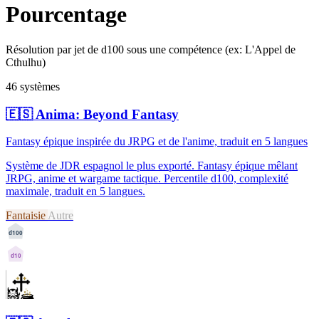
Pourcentage
Résolution par jet de d100 sous une compétence (ex: L'Appel de
Cthulhu)
46 systèmes
🇪🇸
Anima: Beyond Fantasy
Fantasy épique inspirée du JRPG et de l'anime, traduit en 5 langues
Système de JDR espagnol le plus exporté. Fantasy épique mêlant
JRPG, anime et wargame tactique. Percentile d100, complexité
maximale, traduit en 5 langues.
Fantaisie
Autre
d100
d10