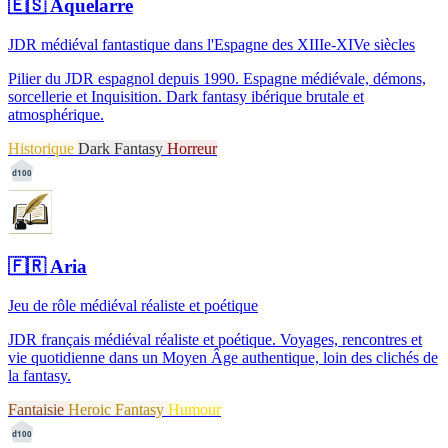
🇪🇸
Aquelarre
JDR médiéval fantastique dans l'Espagne des XIIIe-XIVe siècles
Pilier du JDR espagnol depuis 1990. Espagne médiévale, démons,
sorcellerie et Inquisition. Dark fantasy ibérique brutale et
atmosphérique.
Historique
Dark Fantasy
Horreur
d100
🇫🇷
Aria
Jeu de rôle médiéval réaliste et poétique
JDR français médiéval réaliste et poétique. Voyages, rencontres et
vie quotidienne dans un Moyen Âge authentique, loin des clichés de
la fantasy.
Fantaisie
Heroic Fantasy
Humour
d100