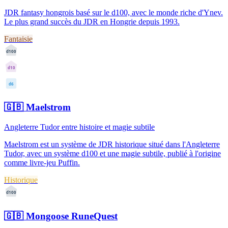
JDR fantasy hongrois basé sur le d100, avec le monde riche d'Ynev.
Le plus grand succès du JDR en Hongrie depuis 1993.
Fantaisie
d100
d10
d6
🇬🇧
Maelstrom
Angleterre Tudor entre histoire et magie subtile
Maelstrom est un système de JDR historique situé dans l'Angleterre
Tudor, avec un système d100 et une magie subtile, publié à l'origine
comme livre-jeu Puffin.
Historique
d100
🇬🇧
Mongoose RuneQuest