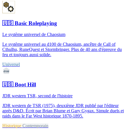
🇺🇸
Basic Roleplaying
Le système universel de Chaosium
Le système universel au d100 de Chaosium, ancêtre de Call of
Cthulhu, RuneQuest et Stormbringer. Plus de 40 ans d'épreuve du
feu et toujours aussi solide.
Universel
d100
🇺🇸
Boot Hill
JDR western TSR, second de l'histoire
JDR western de TSR (1975), deuxième JDR publié par l'éditeur
après D&D. Écrit par Brian Blume et Gary Gygax. Simule duels et
raids dans le Far West historique 1870-1895.
Historique
Contemporain