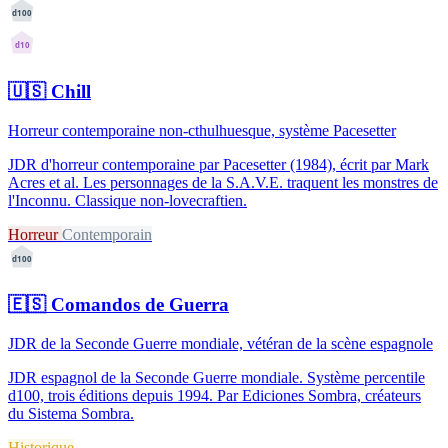
d100
d10
🇺🇸
Chill
Horreur contemporaine non-cthulhuesque, système Pacesetter
JDR d'horreur contemporaine par Pacesetter (1984), écrit par Mark
Acres et al. Les personnages de la S.A.V.E. traquent les monstres de
l'Inconnu. Classique non-lovecraftien.
Horreur
Contemporain
d100
🇪🇸
Comandos de Guerra
JDR de la Seconde Guerre mondiale, vétéran de la scène espagnole
JDR espagnol de la Seconde Guerre mondiale. Système percentile
d100, trois éditions depuis 1994. Par Ediciones Sombra, créateurs
du Sistema Sombra.
Historique