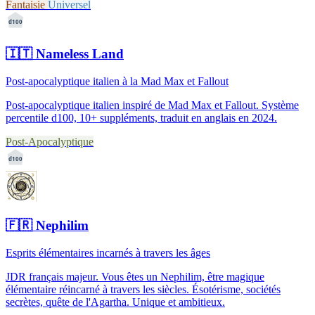
Fantaisie
Universel
d100
🇮🇹
Nameless Land
Post-apocalyptique italien à la Mad Max et Fallout
Post-apocalyptique italien inspiré de Mad Max et Fallout. Système
percentile d100, 10+ suppléments, traduit en anglais en 2024.
Post-Apocalyptique
d100
🇫🇷
Nephilim
Esprits élémentaires incarnés à travers les âges
JDR français majeur. Vous êtes un Nephilim, être magique
élémentaire réincarné à travers les siècles. Ésotérisme, sociétés
secrètes, quête de l'Agartha. Unique et ambitieux.