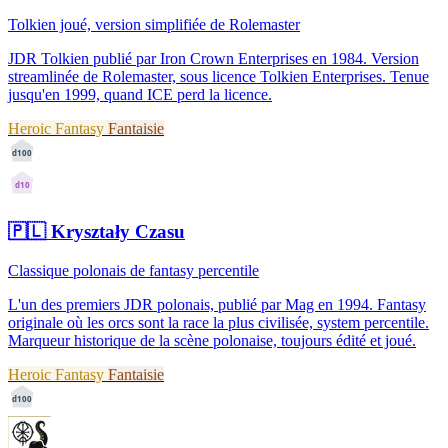
Tolkien joué, version simplifiée de Rolemaster
JDR Tolkien publié par Iron Crown Enterprises en 1984. Version
streamlinée de Rolemaster, sous licence Tolkien Enterprises. Tenue
jusqu'en 1999, quand ICE perd la licence.
Heroic Fantasy
Fantaisie
d100
d10
🇵🇱
Kryształy Czasu
Classique polonais de fantasy percentile
L'un des premiers JDR polonais, publié par Mag en 1994. Fantasy
originale où les orcs sont la race la plus civilisée, system percentile.
Marqueur historique de la scène polonaise, toujours édité et joué.
Heroic Fantasy
Fantaisie
d100