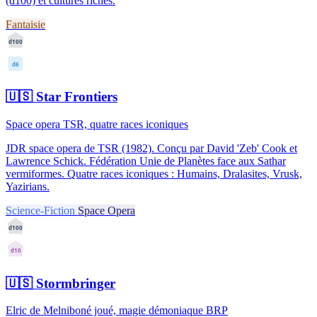
(d100) et cultures riches.
Fantaisie
d100
d6
🇺🇸
Star Frontiers
Space opera TSR, quatre races iconiques
JDR space opera de TSR (1982). Conçu par David 'Zeb' Cook et
Lawrence Schick. Fédération Unie de Planètes face aux Sathar
vermiformes. Quatre races iconiques : Humains, Dralasites, Vrusk,
Yazirians.
Science-Fiction
Space Opera
d100
d10
🇺🇸
Stormbringer
Elric de Melniboné joué, magie démoniaque BRP