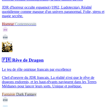
JDR d'horreur occulte espagnol (1992, Ludotecnia). Réalité
quotidienne comme masque d'un univers paranormal. Folie, stress et
magie secrète.
Horreur
Contemporain
d10
d100
🇫🇷
Rêve de Dragon
Le jeu de rôle onirique français par excellence
Chef-d'oeuvre du JDR français. La réalité n'est que le rêve de
dragons endormis, et les haut-rêvants naviguent dans les Terres
Médianes pour lancer leurs sorts. Unique et poétique.
Fantaisie
Dark Fantasy
d100