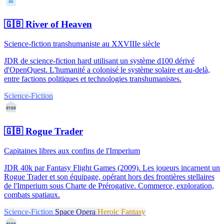
d6
🇬🇧
River of Heaven
Science-fiction transhumaniste au XXVIIIe siècle
JDR de science-fiction hard utilisant un système d100 dérivé
d'OpenQuest. L'humanité a colonisé le système solaire et au-delà,
entre factions politiques et technologies transhumanistes.
Science-Fiction
d100
🇬🇧
Rogue Trader
Capitaines libres aux confins de l'Imperium
JDR 40k par Fantasy Flight Games (2009). Les joueurs incarnent un
Rogue Trader et son équipage, opérant hors des frontières stellaires
de l'Imperium sous Charte de Prérogative. Commerce, exploration,
combats spatiaux.
Science-Fiction
Space Opera
Heroic Fantasy
d100