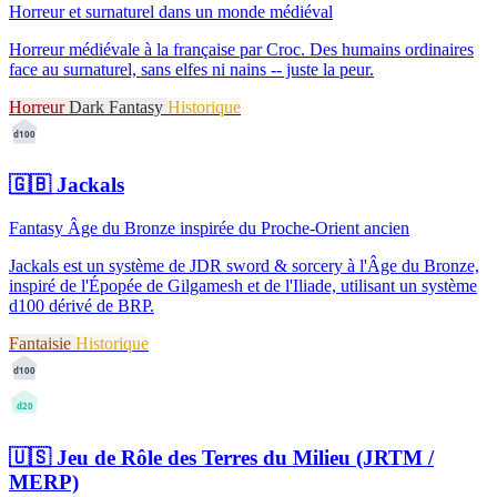
Horreur et surnaturel dans un monde médiéval
Horreur médiévale à la française par Croc. Des humains ordinaires
face au surnaturel, sans elfes ni nains -- juste la peur.
Horreur
Dark Fantasy
Historique
d100
🇬🇧
Jackals
Fantasy Âge du Bronze inspirée du Proche-Orient ancien
Jackals est un système de JDR sword & sorcery à l'Âge du Bronze,
inspiré de l'Épopée de Gilgamesh et de l'Iliade, utilisant un système
d100 dérivé de BRP.
Fantaisie
Historique
d100
d20
🇺🇸
Jeu de Rôle des Terres du Milieu (JRTM /
MERP)