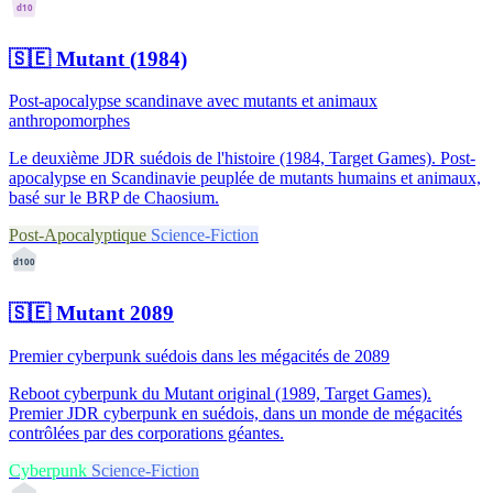
d10
🇸🇪
Mutant (1984)
Post-apocalypse scandinave avec mutants et animaux
anthropomorphes
Le deuxième JDR suédois de l'histoire (1984, Target Games). Post-
apocalypse en Scandinavie peuplée de mutants humains et animaux,
basé sur le BRP de Chaosium.
Post-Apocalyptique
Science-Fiction
d100
🇸🇪
Mutant 2089
Premier cyberpunk suédois dans les mégacités de 2089
Reboot cyberpunk du Mutant original (1989, Target Games).
Premier JDR cyberpunk en suédois, dans un monde de mégacités
contrôlées par des corporations géantes.
Cyberpunk
Science-Fiction