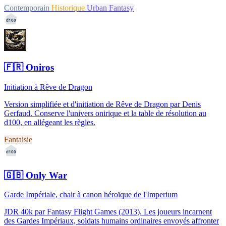
Contemporain
Historique
Urban Fantasy
d100
🇫🇷
Oniros
Initiation à Rêve de Dragon
Version simplifiée et d'initiation de Rêve de Dragon par Denis
Gerfaud. Conserve l'univers onirique et la table de résolution au
d100, en allégeant les règles.
Fantaisie
d100
🇬🇧
Only War
Garde Impériale, chair à canon héroïque de l'Imperium
JDR 40k par Fantasy Flight Games (2013). Les joueurs incarnent
des Gardes Impériaux, soldats humains ordinaires envoyés affronter