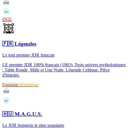
d100
d20
OGL
🇫🇷
Légendes
Le tout premier JDR français
LE premier JDR 100% français (1983). Trois univers mythologiques
: Table Ronde, Mille et Une Nuits, Légende Celtique. Pièce
d'histoire.
Fantaisie
Historique
d100
d6
🇭🇺
M.A.G.U.S.
Le JDR hongrois le plus populaire