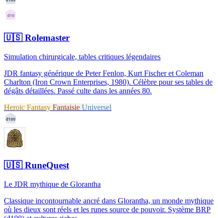
d10
🇺🇸
Rolemaster
Simulation chirurgicale, tables critiques légendaires
JDR fantasy générique de Peter Fenlon, Kurt Fischer et Coleman
Charlton (Iron Crown Enterprises, 1980). Célèbre pour ses tables de
dégâts détaillées. Passé culte dans les années 80.
Heroic Fantasy
Fantaisie
Universel
d100
🇺🇸
RuneQuest
Le JDR mythique de Glorantha
Classique incontournable ancré dans Glorantha, un monde mythique
où les dieux sont réels et les runes source de pouvoir. Système BRP