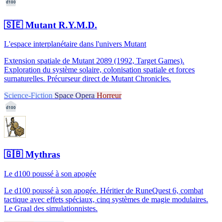
d100
🇸🇪
Mutant R.Y.M.D.
L'espace interplanétaire dans l'univers Mutant
Extension spatiale de Mutant 2089 (1992, Target Games).
Exploration du système solaire, colonisation spatiale et forces
surnaturelles. Précurseur direct de Mutant Chronicles.
Science-Fiction
Space Opera
Horreur
d100
🇬🇧
Mythras
Le d100 poussé à son apogée
Le d100 poussé à son apogée. Héritier de RuneQuest 6, combat
tactique avec effets spéciaux, cinq systèmes de magie modulaires.
Le Graal des simulationnistes.