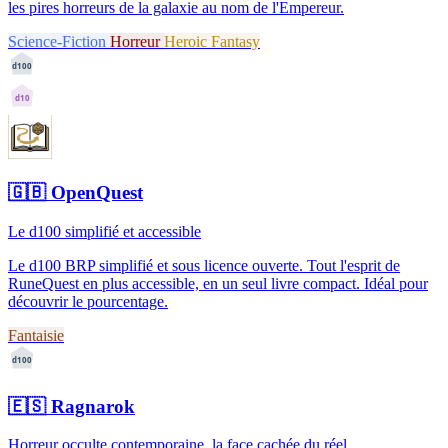
les pires horreurs de la galaxie au nom de l'Empereur.
Science-Fiction
Horreur
Heroic Fantasy
d100
d10
🇬🇧
OpenQuest
Le d100 simplifié et accessible
Le d100 BRP simplifié et sous licence ouverte. Tout l'esprit de
RuneQuest en plus accessible, en un seul livre compact. Idéal pour
découvrir le pourcentage.
Fantaisie
d100
🇪🇸
Ragnarok
Horreur occulte contemporaine, la face cachée du réel