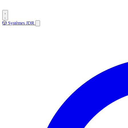
🎲
Systèmes
JDR