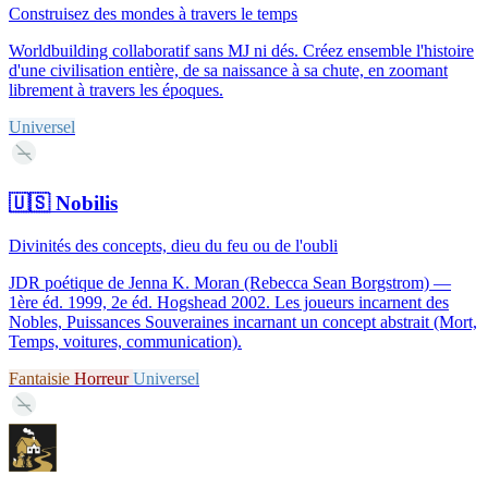
Construisez des mondes à travers le temps
Worldbuilding collaboratif sans MJ ni dés. Créez ensemble l'histoire
d'une civilisation entière, de sa naissance à sa chute, en zoomant
librement à travers les époques.
Universel
—
🇺🇸
Nobilis
Divinités des concepts, dieu du feu ou de l'oubli
JDR poétique de Jenna K. Moran (Rebecca Sean Borgstrom) —
1ère éd. 1999, 2e éd. Hogshead 2002. Les joueurs incarnent des
Nobles, Puissances Souveraines incarnant un concept abstrait (Mort,
Temps, voitures, communication).
Fantaisie
Horreur
Universel
—