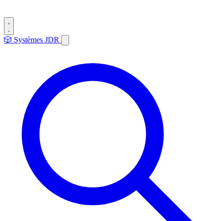
🎲
Systèmes
JDR