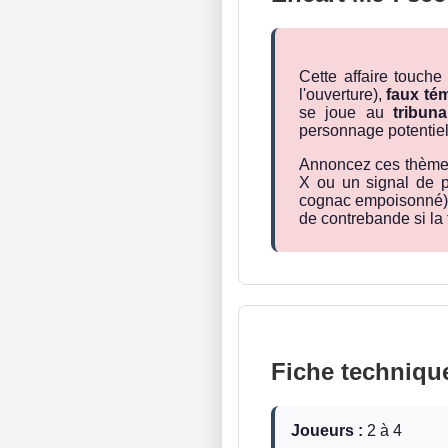
Cette affaire touche
l'ouverture),
faux tém
se joue au
tribuna
personnage potentiel
Annoncez ces thèmes 
X ou un signal de p
cognac empoisonné), a
de contrebande si la 
Fiche techniqu
Joueurs :
2 à 4