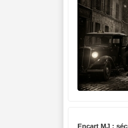
Encart MJ : séc