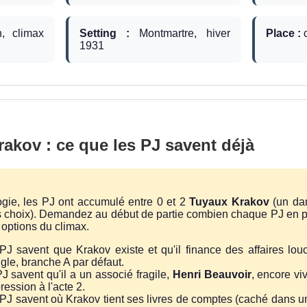
, climax
Setting :
Montmartre, hiver
Place :
c
1931
akov : ce que les PJ savent déjà
logie, les PJ ont accumulé entre 0 et 2
Tuyaux Krakov
(un dan
eurs choix). Demandez au début de partie combien chaque PJ en p
 options du climax.
PJ savent que Krakov existe et qu'il finance des affaires louc
gle, branche A par défaut.
J savent qu'il a un associé fragile,
Henri Beauvoir
, encore vi
ression à l'acte 2.
PJ savent où Krakov tient ses livres de comptes (caché dans un