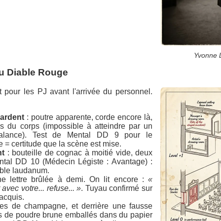
Yvonne L
du Diable Rouge
 pour les PJ avant l'arrivée du personnel.
Lardent
: poutre apparente, corde encore là,
s du corps (impossible à atteindre par un
balance). Test de Mental DD 9 pour le
 = certitude que la scène est mise.
nt
: bouteille de cognac à moitié vide, deux
ntal DD 10 (Médecin Légiste : Avantage) :
able laudanum.
e lettre brûlée à demi. On lit encore :
«
 avec votre... refuse... »
. Tuyau confirmé sur
acquis.
es de champagne, et derrière une fausse
ts de poudre brune emballés dans du papier