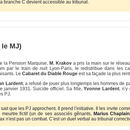
a branche C devient accessible au tribunal.
 le MJ)
 de la Pension Marquise,
M. Krakov
a pris la main sur le résea
um par le train de nuit Lyon-Paris, le redistribue dans les c
aisants. Le
Cabaret du Diable Rouge
est sa façade la plus rent
an Lardent
, a refusé de jouer plus longtemps les hommes de pai
janvier 1931. Suicide officiel. Sa fille,
Yvonne Lardent
, n'y
es PJ.
ait que les PJ approchent. Il prend l'initiative. Il les invite co
n meurtre fictif (un de ses associés gênants,
Marius Chaplain
ax n'est pas un combat. C'est un duel verbal au tribunal correcti