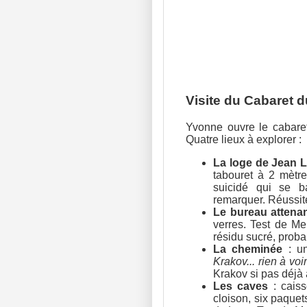
Visite du Cabaret 
Yvonne ouvre le cabaret
Quatre lieux à explorer :
La loge de Jean 
tabouret à 2 mètre
suicidé qui se 
remarquer. Réussite
Le bureau attena
verres. Test de Me
résidu sucré, prob
La cheminée
: un
Krakov... rien à voir
Krakov si pas déjà 
Les caves
: caiss
cloison, six paque