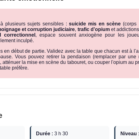
 à plusieurs sujets sensibles :
suicide mis en scène
(corps 
oignage et corruption judiciaire
,
trafic d'opium
et addiction
l correctionnel
, espace souvent anxiogène pour les joueu
lement inculpé.
en début de partie. Validez avec la table que chacun est à l'a
ause. Vous pouvez retirer la pendaison (remplacer par une m
tténuer la mise en scène du tabouret, ou couper l'opium au profi
table préfère.
e
Durée :
3 h 30
Niveau 