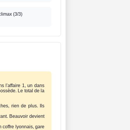
limax (3/3)
s l'affaire 1, un dans
ossède. Le total de la
hes, rien de plus. Ils
vant. Beauvoir devient
 coffre lyonnais, gare