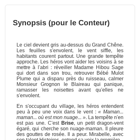
Synopsis (pour le Conteur)
Le ciel devient gris au-dessus du Grand Chêne.
Les feuilles s'envolent, le vent siffle, les
habitants courent partout. Une grande tempête
approche. Les héros vont aider les voisins à se
mettre à l'abri : réveiller Madame Hibou Sage
qui dort dans son trou, retrouver Bébé Mulot
Plume qui a disparu près du ruisseau, calmer
Monsieur Grognon le Blaireau qui panique,
ramasser les noisettes avant qu'elles ne
s'envolent.
En s'occupant du village, les héros entendent
peu à peu une voix dans le vent :
« Maman...
maman... où est mon nuage... »
. La tempête n'en
est pas une. C'est
Brise
, un petit dragon-vent
égaré, qui cherche son nuage-maman. Il pleure
des gouttes de rosée. Il a peur. Mirabelle, avec
son talent Histoires, entend sa voix la première.