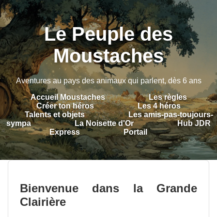
Le Peuple des
Moustaches
Aventures au pays des animaux qui parlent, dès 6 ans
Accueil Moustaches
Les règles
Créer ton héros
Les 4 héros
Talents et objets
Les amis-pas-toujours-
sympa
La Noisette d'Or
Hub JDR
Express
Portail
Bienvenue dans la Grande
Clairière