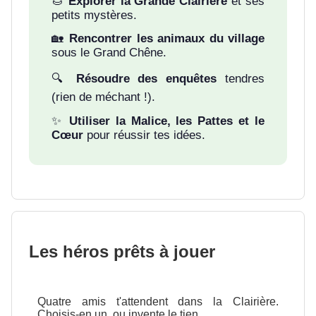
🌰
Explorer la Grande Clairière
et ses
petits mystères.
🏡
Rencontrer les animaux du village
sous le Grand Chêne.
🔍
Résoudre des enquêtes
tendres
(rien de méchant !).
✨
Utiliser la Malice, les Pattes et le
Cœur
pour réussir tes idées.
Les héros prêts à jouer
Quatre amis t'attendent dans la Clairière.
Choisis-en un, ou invente le tien.