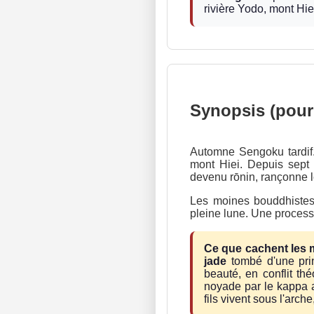
rivière Yodo, mont Hie
Synopsis (pour
Automne Sengoku tardif
mont Hiei. Depuis sept
devenu rōnin, rançonne l
Les moines bouddhiste
pleine lune. Une processi
Ce que cachent les 
jade
tombé d'une pri
beauté, en conflit th
noyade par le kappa a
fils vivent sous l'arche