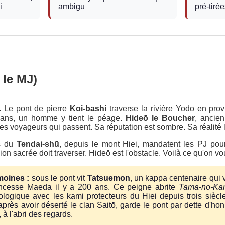
i
ambigu
pré-tiré
 le MJ)
. Le pont de pierre
Koi-bashi
traverse la rivière Yodo en pro
 ans, un homme y tient le péage.
Hideō le Boucher
, ancien
es voyageurs qui passent. Sa réputation est sombre. Sa réalité l
s du
Tendai-shū
, depuis le mont Hiei, mandatent les PJ pour
on sacrée doit traverser. Hideō est l'obstacle. Voilà ce qu'on vou
moines :
sous le pont vit
Tatsuemon
, un kappa centenaire qui 
ncesse Maeda il y a 200 ans. Ce peigne abrite
Tama-no-Ka
éologique avec les kami protecteurs du Hiei depuis trois sièc
près avoir déserté le clan Saitō, garde le pont par dette d'h
, à l'abri des regards.