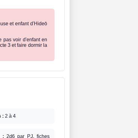
ouse et enfant d'Hideō
e pas voir d'enfant en
te 3 et faire dormir la
 :
2 à 4
 :
2d6 par PJ, fiches