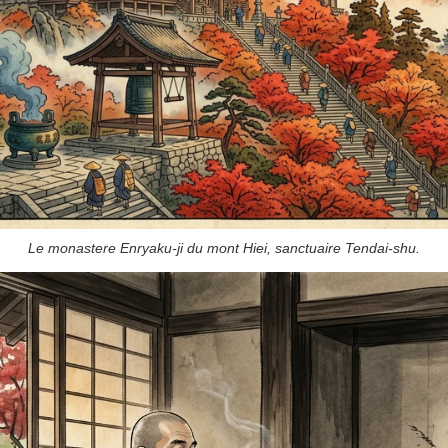
Le monastere Enryaku-ji du mont Hiei, sanctuaire Tendai-shu.