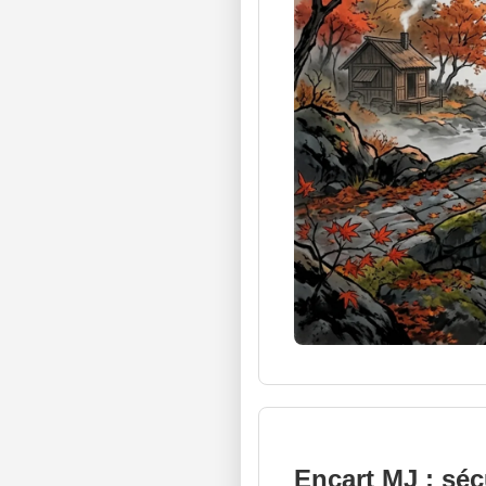
Encart MJ : séc