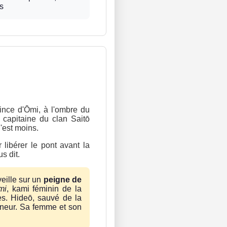
es
vince d'Ōmi, à l'ombre du
 capitaine du clan Saitō
'est moins.
 libérer le pont avant la
s dit.
veille sur un
peigne de
mi
, kami féminin de la
les. Hideō, sauvé de la
onneur. Sa femme et son