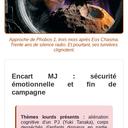
Approche de Phobos-1, trois mois après Eos Chasma.
Trente ans de silence radio. Et pourtant, ses lumières
clignotent.
Encart MJ : sécurité
émotionnelle et fin de
campagne
Thèmes lourds présents :
aliénation
cognitive d'un PJ (Yuki Tanaka), corps
desséchés d'enfants disparus en partie,