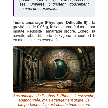
ses lumières clignotent doucement,
comme une respiration.
Test d'amarrage (Physique, Difficulté 9) :
la
gravité est de 0,06 g, le sas tourne à 4 tours par
minute. Réussite : amarrage propre. Échec : la
navette rebondit, perte d'oxygène mineure (1 h
en moins sur les réserves).
Sas principal de Phobos-1. Phobos-1 est sèche,
abandonnée, mais étrangement digne. La
lampe-torche d'un astronaute brûle encore