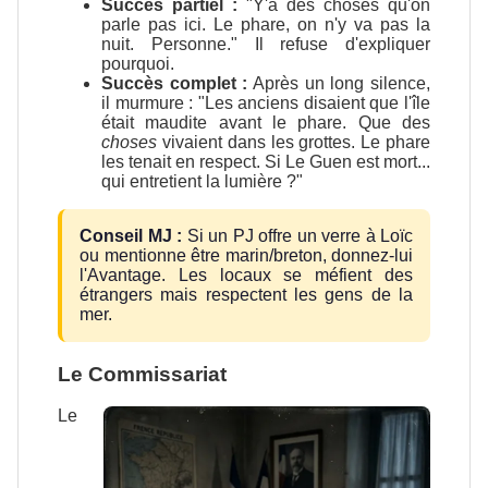
Succès partiel :
"Y'a des choses qu'on
parle pas ici. Le phare, on n'y va pas la
nuit. Personne." Il refuse d'expliquer
pourquoi.
Succès complet :
Après un long silence,
il murmure : "Les anciens disaient que l'île
était maudite avant le phare. Que des
choses
vivaient dans les grottes. Le phare
les tenait en respect. Si Le Guen est mort...
qui entretient la lumière ?"
Conseil MJ :
Si un PJ offre un verre à Loïc
ou mentionne être marin/breton, donnez-lui
l'Avantage. Les locaux se méfient des
étrangers mais respectent les gens de la
mer.
Le Commissariat
Le