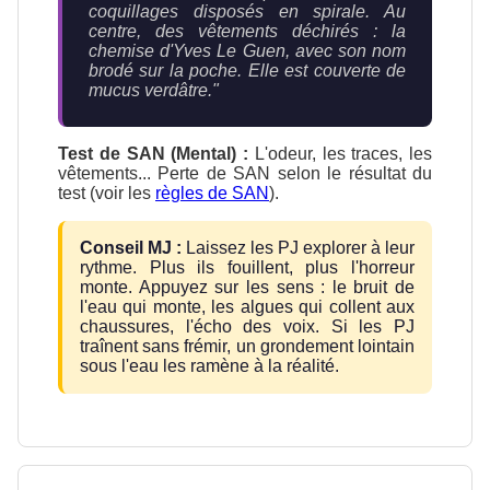
coquillages disposés en spirale. Au
centre, des vêtements déchirés : la
chemise d'Yves Le Guen, avec son nom
brodé sur la poche. Elle est couverte de
mucus verdâtre."
Test de SAN (Mental) :
L'odeur, les traces, les
vêtements... Perte de SAN selon le résultat du
test (voir les
règles de SAN
).
Conseil MJ :
Laissez les PJ explorer à leur
rythme. Plus ils fouillent, plus l'horreur
monte. Appuyez sur les sens : le bruit de
l'eau qui monte, les algues qui collent aux
chaussures, l'écho des voix. Si les PJ
traînent sans frémir, un grondement lointain
sous l'eau les ramène à la réalité.