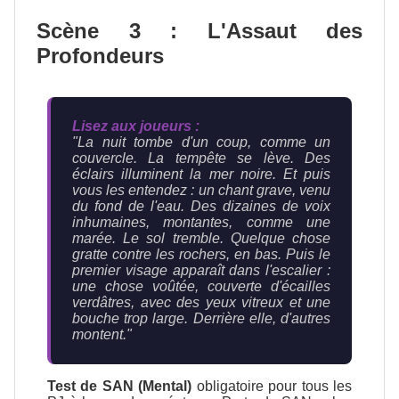
Scène 3 : L'Assaut des
Profondeurs
Lisez aux joueurs :
"La nuit tombe d'un coup, comme un
couvercle. La tempête se lève. Des
éclairs illuminent la mer noire. Et puis
vous les entendez : un chant grave, venu
du fond de l'eau. Des dizaines de voix
inhumaines, montantes, comme une
marée. Le sol tremble. Quelque chose
gratte contre les rochers, en bas. Puis le
premier visage apparaît dans l'escalier :
une chose voûtée, couverte d'écailles
verdâtres, avec des yeux vitreux et une
bouche trop large. Derrière elle, d'autres
montent."
Test de SAN (Mental)
obligatoire pour tous les