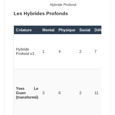
Hybride Profond
Les Hybrides Profonds
Créature
Mental
Physique
Social
Défense
G
(
v
Hybride
1
4
2
7
n
Profond x3
a
r
Yves Le
Guen
3
6
2
11
(transformé)
r
a
o