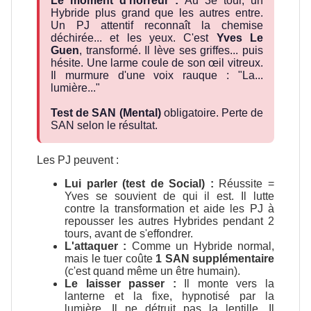
Le moment d'horreur :
Au 3e tour, un
Hybride plus grand que les autres entre.
Un PJ attentif reconnaît la chemise
déchirée... et les yeux. C'est
Yves Le
Guen
, transformé. Il lève ses griffes... puis
hésite. Une larme coule de son œil vitreux.
Il murmure d'une voix rauque : "La...
lumière..."
Test de SAN (Mental)
obligatoire. Perte de
SAN selon le résultat.
Les PJ peuvent :
Lui parler (test de Social) :
Réussite =
Yves se souvient de qui il est. Il lutte
contre la transformation et aide les PJ à
repousser les autres Hybrides pendant 2
tours, avant de s'effondrer.
L'attaquer :
Comme un Hybride normal,
mais le tuer coûte
1 SAN supplémentaire
(c'est quand même un être humain).
Le laisser passer :
Il monte vers la
lanterne et la fixe, hypnotisé par la
lumière. Il ne détruit pas la lentille. Il