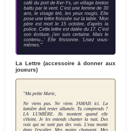
café du port de Ker-Ys, un village breton
battu par le vent. C'est une femme de 30
ans, le visage tiré, les yeux rougis. Elle
pose une lettre froissée sur la table. 'Mon
père est mort le 15 octobre, d'après la
police. Cette lettre est datée du 17. C'est
son écriture, j'en suis certaine. Mais le
contenu...' Elle frissonne. 'Lisez vous-
mêmes.'"
La Lettre (accessoire à donner aux
joueurs)
"Ma petite Marie,
Ne viens pas. Ne viens JAMAIS ici. La
lumière doit rester allumée. Tu comprends ?
LA LUMIÈRE. Ils montent quand elle
s'éteint. Je les entends chanter la nuit. Des
voix qui ne sont pas des voix. L'eau monte
dans l'escalier. Mes mains changent. Mes