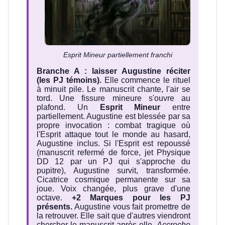
Esprit Mineur partiellement franchi
Branche A : laisser Augustine réciter
(les PJ témoins).
Elle commence le rituel
à minuit pile. Le manuscrit chante, l'air se
tord. Une fissure mineure s'ouvre au
plafond. Un
Esprit Mineur
entre
partiellement. Augustine est blessée par sa
propre invocation : combat tragique où
l'Esprit attaque tout le monde au hasard,
Augustine inclus. Si l'Esprit est repoussé
(manuscrit refermé de force, jet Physique
DD 12 par un PJ qui s'approche du
pupitre), Augustine survit, transformée.
Cicatrice cosmique permanente sur sa
joue. Voix changée, plus grave d'une
octave.
+2 Marques pour les PJ
présents.
Augustine vous fait promettre de
la retrouver. Elle sait que d'autres viendront
chercher le manuscrit après elle.
Accroche