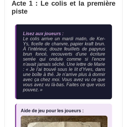
Acte 1 : Le colis et la première
piste
Lisez aux joueurs :
Le colis arrive un mardi matin, de Ker-
Ys, ficelle de chanvre, papier kraft brun.
À l'intérieur, douze feuillets de papyrus
brun foncé, recouverts d'une écriture
serrée qui ondule comme si l'encre
n'avait jamais séché. Une lettre de Marie
:
« Je l'ai trouvé sous le lit d'Yves, dans
une boîte à thé. Je n'arrive plus à dormir
avec ça chez moi. Vous avez vu ce que
vous avez vu là-bas. Faites ce que vous
pouvez. »
Aide de jeu pour les joueurs :