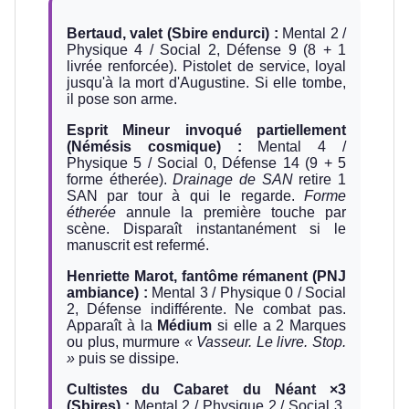
Bertaud, valet (Sbire endurci) :
Mental 2 /
Physique 4 / Social 2, Défense 9 (8 + 1
livrée renforcée). Pistolet de service, loyal
jusqu'à la mort d'Augustine. Si elle tombe,
il pose son arme.
Esprit Mineur invoqué partiellement
(Némésis cosmique) :
Mental 4 /
Physique 5 / Social 0, Défense 14 (9 + 5
forme étherée).
Drainage de SAN
retire 1
SAN par tour à qui le regarde.
Forme
étherée
annule la première touche par
scène. Disparaît instantanément si le
manuscrit est refermé.
Henriette Marot, fantôme rémanent (PNJ
ambiance) :
Mental 3 / Physique 0 / Social
2, Défense indifférente. Ne combat pas.
Apparaît à la
Médium
si elle a 2 Marques
ou plus, murmure
« Vasseur. Le livre. Stop.
»
puis se dissipe.
Cultistes du Cabaret du Néant ×3
(Sbires) :
Mental 2 / Physique 2 / Social 3,