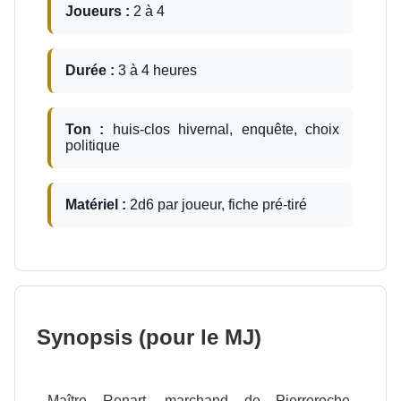
Joueurs :
2 à 4
Durée :
3 à 4 heures
Ton :
huis-clos hivernal, enquête, choix
politique
Matériel :
2d6 par joueur, fiche pré-tiré
Synopsis (pour le MJ)
Maître Renart, marchand de Pierreroche,