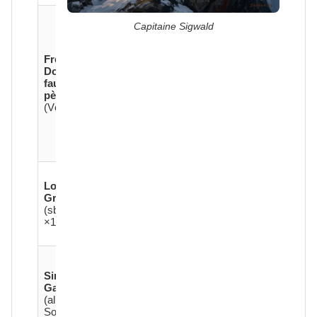
Lame courte
Capitaine Sigwald
empoisonnée
(1 Physique
pendant 2
Frère
tours si
Donnel,
touche).
faux
4
4
3
12
Coup dans le
pèlerin
dos
: +2
(Vétéran)
dégâts si
Avantage sur
cible non
avertie.
Épées
Loups
courtes.
Gris
Fuient à 50
1
3
2
8
(sbires
% d'effectifs
×12)
si Sigwald
tombe.
Épée longue.
Code
Sire
d'honneur
Galéas
2
4
3
11
strict, refuse
(allié,
toute
Soldat)