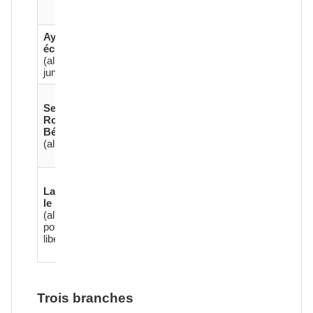
négociation
rebelle.
Aymery,
16 ans,
écuyer
peureux
2
2
3
8
(allié
mais loyal à
junior)
Galéas.
Hallebardes.
Sergents
Roger
Roger et
éméché,
1
3
2
9
Bénédict
Désavantage
(alliés)
en début de
combat.
Combattant
Lambert
rude.
le Chien
Avantage
(allié
3
4
3
11
contre Loups
potentiel
Gris
libéré)
(vendetta
personnelle).
Trois branches