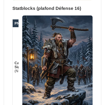
Statblocks (plafond Défense 16)
PNJ
M
P
S
Déf.
Notes
Hache à
deux mains,
marges +1.
Cri de
Guerre
1×/scène :
trois sbires
Loups Gris
Capitaine
obtiennent
Sigwald
3
5
4
15
l'Avantage au
(Némésis)
prochain tour.
Garde du
Loup
(talent
défensif) :
annule la
première
blessure
légère par
scène.