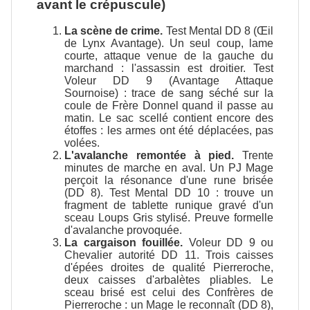
avant le crépuscule)
La scène de crime.
Test Mental DD 8 (Œil
de Lynx Avantage). Un seul coup, lame
courte, attaque venue de la gauche du
marchand : l'assassin est droitier. Test
Voleur DD 9 (Avantage Attaque
Sournoise) : trace de sang séché sur la
coule de Frère Donnel quand il passe au
matin. Le sac scellé contient encore des
étoffes : les armes ont été déplacées, pas
volées.
L'avalanche remontée à pied.
Trente
minutes de marche en aval. Un PJ Mage
perçoit la résonance d'une rune brisée
(DD 8). Test Mental DD 10 : trouve un
fragment de tablette runique gravé d'un
sceau Loups Gris stylisé. Preuve formelle
d'avalanche provoquée.
La cargaison fouillée.
Voleur DD 9 ou
Chevalier autorité DD 11. Trois caisses
d'épées droites de qualité Pierreroche,
deux caisses d'arbalètes pliables. Le
sceau brisé est celui des Confrères de
Pierreroche : un Mage le reconnaît (DD 8),