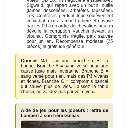
Voleur DD 10). Ils négocient ensuite avec
Sigwald, qui repart avec un butin inutile
(lames descellées, arbalètes faussées).
Les Confrères perdent leur soulèvement
immédiat, mais Lambert (libéré et envoyé
par les PJ à un ordre de chevaliers neutre)
dévoile la corruption Vaucher devant un
tribunal. Compromis fragile, paix sauvée
pour un an. Récompense modeste (25
pièces) et gratitude générale.
Conseil MJ :
aucune branche n'est la
bonne. Branche A = sang versé pour une
cause juste mais incertaine. Branche B =
sang versé pour rien, mais des PJ vivants
et riches. Branche C = compromis bancal
qui sauve plus de vies. Laissez la table
choisir, ne validez pas par votre voix.
Aide de jeu pour les joueurs : lettre de
Lambert à son frère Galéas