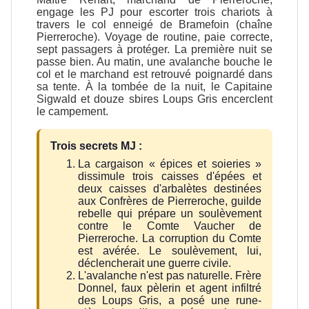
engage les PJ pour escorter trois chariots à
travers le col enneigé de Bramefoin (chaîne
Pierreroche). Voyage de routine, paie correcte,
sept passagers à protéger. La première nuit se
passe bien. Au matin, une avalanche bouche le
col et le marchand est retrouvé poignardé dans
sa tente. À la tombée de la nuit, le Capitaine
Sigwald et douze sbires Loups Gris encerclent
le campement.
Trois secrets MJ :
La cargaison « épices et soieries »
dissimule trois caisses d'épées et
deux caisses d'arbalètes destinées
aux Confrères de Pierreroche, guilde
rebelle qui prépare un soulèvement
contre le Comte Vaucher de
Pierreroche. La corruption du Comte
est avérée. Le soulèvement, lui,
déclencherait une guerre civile.
L'avalanche n'est pas naturelle. Frère
Donnel, faux pèlerin et agent infiltré
des Loups Gris, a posé une rune-