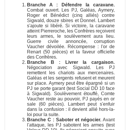
Branche A : Défendre la caravane.
Combat ouvert. Les PJ, Galéas, Aymery,
Roger et Bénédict (cinq alliés) contre
Sigwald, douze sbires et Donnel. Lambert
s'ajoute si libéré. Si victoire, la caravane
atteint Pierreroche, les Confrères reçoivent
leurs armes, le soulèvement aura lieu.
Guerre civile annoncée, corruption
Vaucher dévoilée. Récompense : l'or de
Renart (50 pièces) et la faveur officielle
des Confrères.
Branche B : Livrer la cargaison.
Négociation avec Sigwald. Les PJ
remettent les chariots aux mercenaires.
Galéas et les sergents refusent et meurent
sur place. Aymery peut être épargné si un
PJ se porte garant (test Social DD 10 face
à Sigwald). Soulèvement étouffé, Comte
Vaucher reste au pouvoir, PJ payés en or
sale (60 pièces). Lambert peut s'enfuir
dans la confusion : il devient allié hors-la-
loi pour la suite.
Branche C : Saboter et négocier.
Avant
l'attaque, les PJ sabotent les armes (test