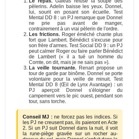
Le repas.
Galéas refuse la soupe des
pèlerins. Adelin baisse les yeux. Donnel,
lui, sourit en posant son écuelle. Test
Mental DD 8 : un PJ remarque que Donnel
ne prie pas avant de manger,
contrairement à un vrai pèlerin de l'ordre.
Les frictions.
Roger éméché chante plus
fort que Lambert. Bénédict s'excuse pour
son frère d'armes. Test Social DD 9 : un PJ
peut calmer Roger ou faire parler Bénédict
de Lambert (« il a tué un homme du
Comte, on dit, mais je ne sais pas »).
La veille tournante.
Renart propose un
tour de garde par binôme. Donnel se porte
volontaire pour la veille de minuit. Test
Mental DD 8 (Œil de Lynx Avantage) : un
PJ aperçoit Donnel s'éloigner du
campement vers le pic ouest, pendant son
tour, sans torche.
Conseil MJ :
ne forcez pas les indices. Si
les PJ ne creusent pas, ils paieront en Acte
2. Si un PJ suit Donnel dans la nuit, il voit
la rune-piège gravée sur un rocher au-