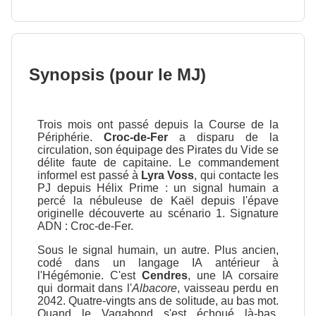
Synopsis (pour le MJ)
Trois mois ont passé depuis la Course de la
Périphérie.
Croc-de-Fer
a disparu de la
circulation, son équipage des Pirates du Vide se
délite faute de capitaine. Le commandement
informel est passé à
Lyra Voss
, qui contacte les
PJ depuis Hélix Prime : un signal humain a
percé la nébuleuse de Kaël depuis l'épave
originelle découverte au scénario 1. Signature
ADN : Croc-de-Fer.
Sous le signal humain, un autre. Plus ancien,
codé dans un langage IA antérieur à
l'Hégémonie. C'est
Cendres
, une IA corsaire
qui dormait dans l'
Albacore
, vaisseau perdu en
2042. Quatre-vingts ans de solitude, au bas mot.
Quand le Vagabond s'est échoué là-bas,