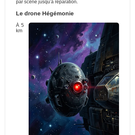
par scène jusqu'à réparation.
Le drone Hégémonie
À 5
km