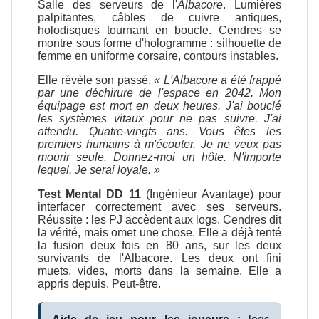
Salle des serveurs de l'
Albacore
. Lumières
palpitantes, câbles de cuivre antiques,
holodisques tournant en boucle. Cendres se
montre sous forme d'hologramme : silhouette de
femme en uniforme corsaire, contours instables.
Elle révèle son passé.
« L'Albacore a été frappé
par une déchirure de l'espace en 2042. Mon
équipage est mort en deux heures. J'ai bouclé
les systèmes vitaux pour ne pas suivre. J'ai
attendu. Quatre-vingts ans. Vous êtes les
premiers humains à m'écouter. Je ne veux pas
mourir seule. Donnez-moi un hôte. N'importe
lequel. Je serai loyale. »
Test Mental DD 11
(Ingénieur Avantage) pour
interfacer correctement avec ses serveurs.
Réussite : les PJ accèdent aux logs. Cendres dit
la vérité, mais omet une chose. Elle a déjà tenté
la fusion deux fois en 80 ans, sur les deux
survivants de l'Albacore. Les deux ont fini
muets, vides, morts dans la semaine. Elle a
appris depuis. Peut-être.