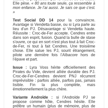
Elle pèse.
« 80 ans toute seule, ça ressemble à
mon enfance. Je l'ai aussi. Je sais ce que c'est.
»
Test Social DD 14
pour la convaincre.
Avantage si Vendetta basse, ou si Lyra parle au
lieu d'un PJ. Désavantage si Vendetta haute.
Réussite : Croc-de-Fer accepte. Cendres entre
dans son esprit, fusion. Quand la bulle de stase
s'ouvre, ce qui en sort n'est plus tout à fait Croc-
de-Fer, ni tout à fait Cendres. Une troisième
chose. Elle salue les PJ, sourit étrangement,
pilote une dernière fois l'
Albacore
hors de
l'épave et part.
Issue :
Lyra Voss hérite officiellement des
Pirates du Vide, devient alliée durable des PJ.
Croc-de-Fer-Cendres devient PNJ récurrent
imprévisible : parfois alliée, parfois pas, jamais
lisible. Fin la plus complète, mais
émotionnellement la plus chère.
Variante Androïde :
si l'Androïde PJ se
propose comme hôte, Cendres hésite. Elle
préfère un humain (plus de mémoire, plus de