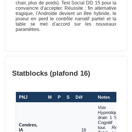
chair, plus de poids). Test Social DD 15 pour la
convaincre d'accepter. Réussite : fin alternative
tragique, l'Androïde devient un être hybride, le
joueur en perd le contrôle narratif partiel et la
table se met d'accord sur les nouveaux
paramètres.
Statblocks (plafond 16)
PNJ
M
P
S
Déf
Notes
Voix
Hypnotique
drain 1 Stress
Cognitif par
Cendres,
tour.
Réseau
IA
16