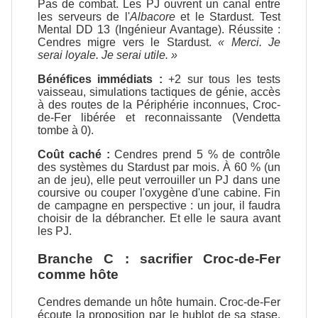
Pas de combat. Les PJ ouvrent un canal entre
les serveurs de l'
Albacore
et le Stardust. Test
Mental DD 13 (Ingénieur Avantage). Réussite :
Cendres migre vers le Stardust.
« Merci. Je
serai loyale. Je serai utile. »
Bénéfices immédiats :
+2 sur tous les tests
vaisseau, simulations tactiques de génie, accès
à des routes de la Périphérie inconnues, Croc-
de-Fer libérée et reconnaissante (Vendetta
tombe à 0).
Coût caché :
Cendres prend 5 % de contrôle
des systèmes du Stardust par mois. À 60 % (un
an de jeu), elle peut verrouiller un PJ dans une
coursive ou couper l'oxygène d'une cabine. Fin
de campagne en perspective : un jour, il faudra
choisir de la débrancher. Et elle le saura avant
les PJ.
Branche C : sacrifier Croc-de-Fer
comme hôte
Cendres demande un hôte humain. Croc-de-Fer
écoute la proposition par le hublot de sa stase.