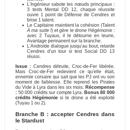
L'Ingénieur sabote les nœuds principaux :
3 tests Mental DD 12, chaque réussite
ouvre 1 point de Défense de Cendres et
brise 1 talent.
Le Capitaine maintient la cohésion (Talent
À ma suite !
) et gère le drone Hégémonie :
avec 2 Tuyaux, il le détourne en leurre,
Avantage permanent sur la branche.
L'Androïde dialogue jusqu'au bout, retarde
Cendres d'un tour si test Social DD 13
réussi.
Issue :
Cendres détruite, Croc-de-Fer libérée.
Mais Croc-de-Fer redevient ce qu'elle était,
ennemie corsaire qui sait que les PJ ont vu son
moment de faiblesse. Elle reprend les Pirates
du Vide à Lyra dans les six mois.
Récompense
:
50 000 crédits sur compte Lyra.
Bonus 80 000
crédits Hégémonie
si le drone a été exploité
(Tuyau 1 ou 2).
Branche B : accepter Cendres dans
le Stardust