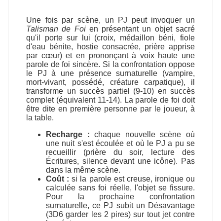
Une fois par scène, un PJ peut invoquer un
Talisman de Foi
en présentant un objet sacré
qu'il porte sur lui (croix, médaillon béni, fiole
d'eau bénite, hostie consacrée, prière apprise
par cœur) et en prononçant à voix haute une
parole de foi sincère. Si la confrontation oppose
le PJ à une présence surnaturelle (vampire,
mort-vivant, possédé, créature carpatique), il
transforme un succès partiel (9-10) en succès
complet (équivalent 11-14). La parole de foi doit
être dite en première personne par le joueur, à
la table.
Recharge :
chaque nouvelle scène où
une nuit s'est écoulée et où le PJ a pu se
recueillir (prière du soir, lecture des
Écritures, silence devant une icône). Pas
dans la même scène.
Coût :
si la parole est creuse, ironique ou
calculée sans foi réelle, l'objet se fissure.
Pour la prochaine confrontation
surnaturelle, ce PJ subit un Désavantage
(3D6 garder les 2 pires) sur tout jet contre