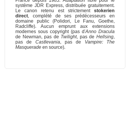
France depuis 1983. Adaptation libre pour le
système JDR Express, distribuée gratuitement.
Le canon retenu est strictement
stokerien
direct
, complété de ses prédécesseurs en
domaine public (Polidori, Le Fanu, Goethe,
Radcliffe). Aucun emprunt aux extensions
modernes sous copyright (pas d'
Anno Dracula
de Newman, pas de
Twilight
, pas de
Hellsing
,
pas de
Castlevania
, pas de
Vampire: The
Masquerade
en source).