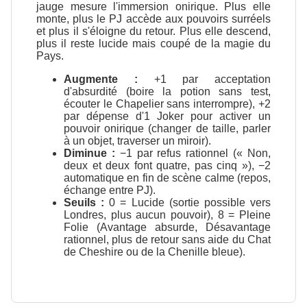
jauge mesure l'immersion onirique. Plus elle
monte, plus le PJ accède aux pouvoirs surréels
et plus il s'éloigne du retour. Plus elle descend,
plus il reste lucide mais coupé de la magie du
Pays.
Augmente :
+1 par acceptation
d'absurdité (boire la potion sans test,
écouter le Chapelier sans interrompre), +2
par dépense d'1 Joker pour activer un
pouvoir onirique (changer de taille, parler
à un objet, traverser un miroir).
Diminue :
−1 par refus rationnel (« Non,
deux et deux font quatre, pas cinq »), −2
automatique en fin de scène calme (repos,
échange entre PJ).
Seuils :
0 = Lucide (sortie possible vers
Londres, plus aucun pouvoir), 8 = Pleine
Folie (Avantage absurde, Désavantage
rationnel, plus de retour sans aide du Chat
de Cheshire ou de la Chenille bleue).