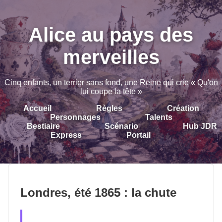
Alice au pays des
merveilles
Cinq enfants, un terrier sans fond, une Reine qui crie « Qu'on
lui coupe la tête »
Accueil
Règles
Création
Personnages
Talents
Bestiaire
Scénario
Hub JDR
Express
Portail
Londres, été 1865 : la chute