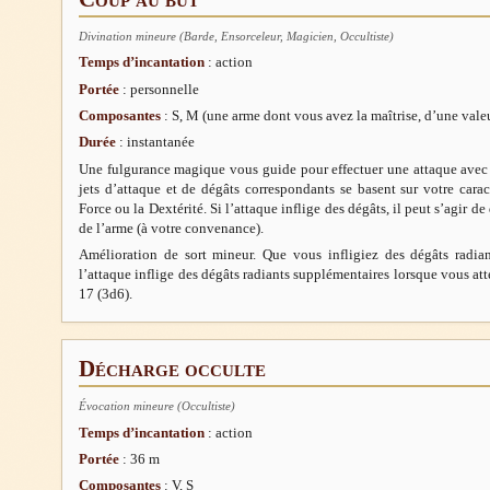
Divination mineure (Barde, Ensorceleur, Magicien, Occultiste)
Temps d’incantation
: action
Portée
: personnelle
Composantes
: S, M (une arme dont vous avez la maîtrise, d’une val
Durée
: instantanée
Une fulgurance magique vous guide pour effectuer une attaque avec l
jets d’attaque et de dégâts correspondants se basent sur votre carac
Force ou la Dextérité. Si l’attaque inflige des dégâts, il peut s’agir 
de l’arme (à votre convenance).
Amélioration de sort mineur. Que vous infligiez des dégâts radia
l’attaque inflige des dégâts radiants supplémentaires lorsque vous att
17 (3d6).
Décharge occulte
Évocation mineure (Occultiste)
Temps d’incantation
: action
Portée
: 36 m
Composantes
: V, S