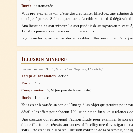
Durée
: instantanée
Vous projetez un rayon d’énergie crépitante. Effectuez une attaque de
un objet à portée. Si l’attaque touche, la cible subit 1d10 dégâts de fo
Amélioration de sort mineur. Le sort produit deux rayons au niveau 5,
17. Vous pouvez viser la même cible avec ces
rayons ou les répartir entre plusieurs cibles. Effectuez un jet d’attaq
Illusion mineure
Illusion mineure (Barde, Ensorceleur, Magicien, Occultiste)
Temps d’incantation
: action
Portée
: 9 m
Composantes
: S, M (un peu de laine brute)
Durée
: 1 minute
Vous créez à portée un son ou l’image d’un objet qui persiste pour tout
détaille les effets pour chacun. L’illusion prend fin si vous relancez ce
Une créature qui entreprend l’action Étude pour examiner le son ou
d’une illusion en réussissant un test d’Intelligence (Investigation)
sorts. Une créature qui perce l’illusion continue de la percevoir, quo