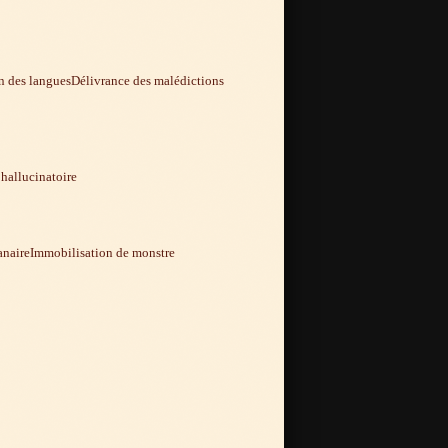
 des langues
Délivrance des malédictions
 hallucinatoire
anaire
Immobilisation de monstre