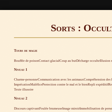
Sorts : Occul
Tours de magie
Bouffée de poison
Contact glacial
Coup au but
Décharge occulte
Illusion
Niveau 1
Charme-personne
Communication avec les animaux
Compréhension des 
Imprécation
Maléfice
Protection contre le mal et le bien
Repli expéditif
Re
Texte illusoire
Niveau 2
Discours captivant
Foulée brumeuse
Image miroir
Immobilisation de pers