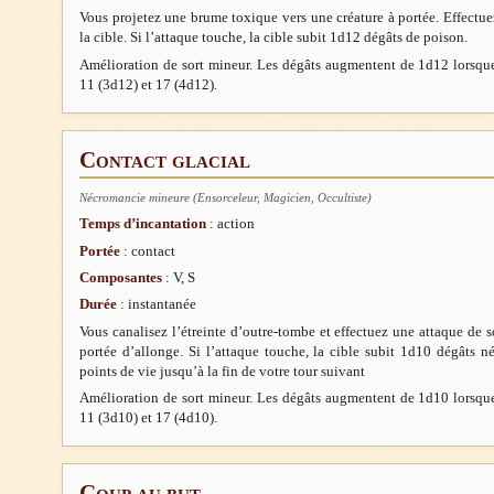
Vous projetez une brume toxique vers une créature à portée. Effectue
la cible. Si l’attaque touche, la cible subit 1d12 dégâts de poison.
Amélioration de sort mineur. Les dégâts augmentent de 1d12 lorsque
11 (3d12) et 17 (4d12).
Contact glacial
Nécromancie mineure (Ensorceleur, Magicien, Occultiste)
Temps d’incantation
: action
Portée
: contact
Composantes
: V, S
Durée
: instantanée
Vous canalisez l’étreinte d’outre-tombe et effectuez une attaque de s
portée d’allonge. Si l’attaque touche, la cible subit 1d10 dégâts n
points de vie jusqu’à la fin de votre tour suivant
Amélioration de sort mineur. Les dégâts augmentent de 1d10 lorsque
11 (3d10) et 17 (4d10).
Coup au but