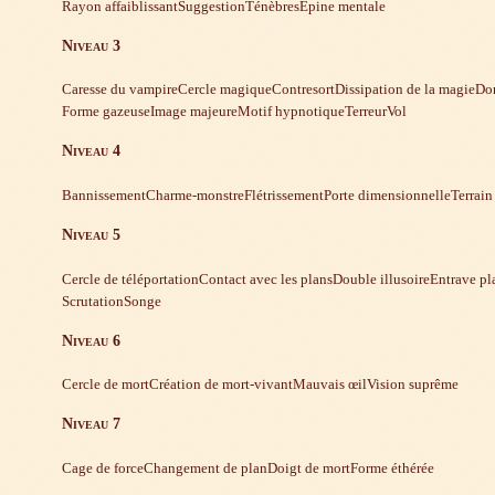
Rayon affaiblissant
Suggestion
Ténèbres
Épine mentale
Niveau 3
Caresse du vampire
Cercle magique
Contresort
Dissipation de la magie
Don
Forme gazeuse
Image majeure
Motif hypnotique
Terreur
Vol
Niveau 4
Bannissement
Charme-monstre
Flétrissement
Porte dimensionnelle
Terrain
Niveau 5
Cercle de téléportation
Contact avec les plans
Double illusoire
Entrave pl
Scrutation
Songe
Niveau 6
Cercle de mort
Création de mort-vivant
Mauvais œil
Vision suprême
Niveau 7
Cage de force
Changement de plan
Doigt de mort
Forme éthérée