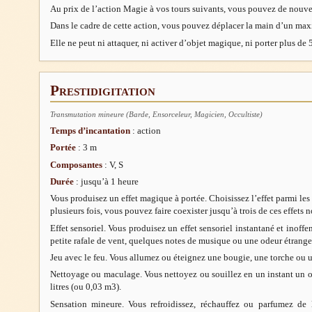
Au prix de l’action Magie à vos tours suivants, vous pouvez de nouvea
Dans le cadre de cette action, vous pouvez déplacer la main d’un ma
Elle ne peut ni attaquer, ni activer d’objet magique, ni porter plus de 
Prestidigitation
Transmutation mineure (Barde, Ensorceleur, Magicien, Occultiste)
Temps d’incantation
: action
Portée
: 3 m
Composantes
: V, S
Durée
: jusqu’à 1 heure
Vous produisez un effet magique à portée. Choisissez l’effet parmi les 
plusieurs fois, vous pouvez faire coexister jusqu’à trois de ces effets 
Effet sensoriel. Vous produisez un effet sensoriel instantané et inoffensif, comme une pluie d’étincelles, une
petite rafale de vent, quelques notes de musique ou une odeur étrange
Jeu avec le feu. Vous allumez ou éteignez une bougie, une torche ou u
Nettoyage ou maculage. Vous nettoyez ou souillez en un instant un objet dont le volume ne dépasse pas 30
litres (ou 0,03 m3).
Sensation mineure. Vous refroidissez, réchauffez ou parfumez de la matière inerte pendant 1 heure, à