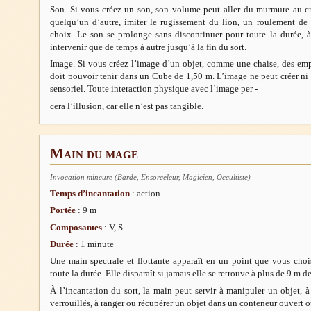
Son. Si vous créez un son, son volume peut aller du murmure au cri
quelqu’un d’autre, imiter le rugissement du lion, un roulement de
choix. Le son se prolonge sans discontinuer pour toute la durée, à
intervenir que de temps à autre jusqu’à la fin du sort.
Image. Si vous créez l’image d’un objet, comme une chaise, des empr
doit pouvoir tenir dans un Cube de 1,50 m. L’image ne peut créer ni so
sensoriel. Toute interaction physique avec l’image per -
cera l’illusion, car elle n’est pas tangible.
Main du mage
Invocation mineure (Barde, Ensorceleur, Magicien, Occultiste)
Temps d’incantation
: action
Portée
: 9 m
Composantes
: V, S
Durée
: 1 minute
Une main spectrale et flottante apparaît en un point que vous choi
toute la durée. Elle disparaît si jamais elle se retrouve à plus de 9 m d
À l’incantation du sort, la main peut servir à manipuler un objet, 
verrouillés, à ranger ou récupérer un objet dans un conteneur ouvert o