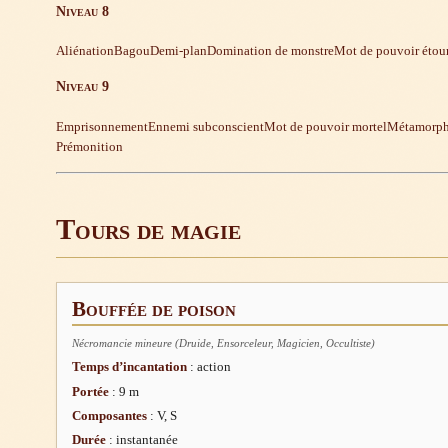
Niveau 8
Aliénation
Bagou
Demi-plan
Domination de monstre
Mot de pouvoir étou
Niveau 9
Emprisonnement
Ennemi subconscient
Mot de pouvoir mortel
Métamorph
Prémonition
Tours de magie
Bouffée de poison
Nécromancie mineure (Druide, Ensorceleur, Magicien, Occultiste)
Temps d’incantation
: action
Portée
: 9 m
Composantes
: V, S
Durée
: instantanée