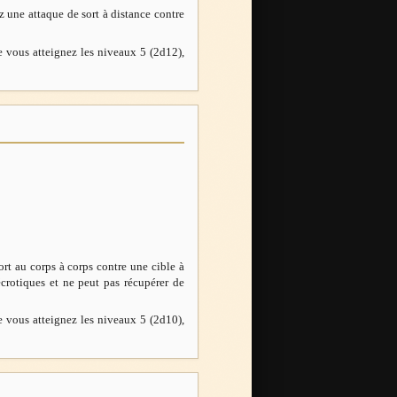
z une attaque de sort à distance contre
 vous atteignez les niveaux 5 (2d12),
ort au corps à corps contre une cible à
écrotiques et ne peut pas récupérer de
 vous atteignez les niveaux 5 (2d10),