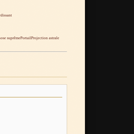
rdissant
ose suprême
Portail
Projection astrale