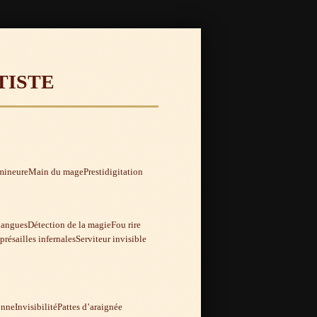
tiste
 mineure
Main du mage
Prestidigitation
langues
Détection de la magie
Fou rire
présailles infernales
Serviteur invisible
onne
Invisibilité
Pattes d’araignée